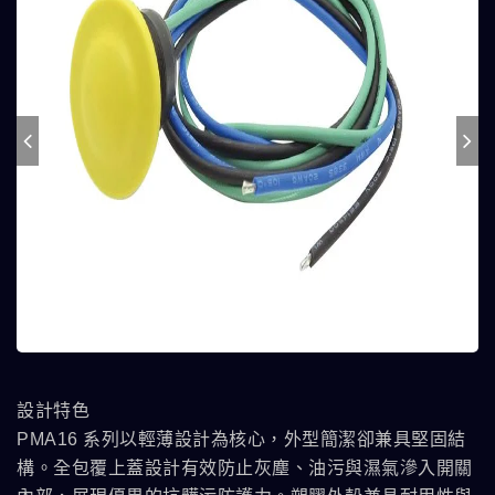
設計特色
PMA16 系列以輕薄設計為核心，外型簡潔卻兼具堅固結
構。全包覆上蓋設計有效防止灰塵、油污與濕氣滲入開關