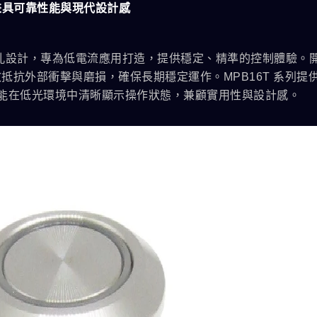
，兼具可靠性能與現代設計感
面板開孔設計，專為低電流應用打造，提供穩定、精準的控制體驗。
抗外部衝擊與磨損，確保長期穩定運作。MPB16T 系列提
能，能在低光環境中清晰顯示操作狀態，兼顧實用性與設計感。