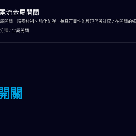
小電流金屬開關
金屬開關，精密控制 × 強化防護，兼具可靠性能與現代設計感 / 在開關的
我們掌控發號施令的關鍵。
分類
/
金屬開關
屬開關