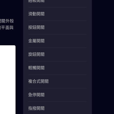
翹板開關
滑動開關
開關外殼
按鈕開關
供平面與
金屬開關
旋鈕開關
輕觸開關
複合式開關
急停開關
指撥開關