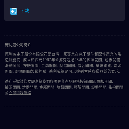
下載
德利威公司簡介
德利威電子股份有限公司是台灣一家專業在電子組件和配件產業的製
造服務商. 成立於西元1997年並擁有超過28年的搖頭開關, 翹板開關,
滑動開關, 按鈕開關, 金屬開關, 壓電開關, 電容開關, 帶燈開關, 電源
開關, 輕觸開關製造經驗, 德利威總是可以達到客戶各種品質的要求.
德利威邀請您立即瀏覽我們各項專業產品服務
按鈕開關
,
翹板開關
,
搖頭開關
,
滑動開關
,
金屬開關
,
旋鈕開關
,
輕觸開關
,
鍵盤開關
,
指撥開關
並
立即與我聯絡
.