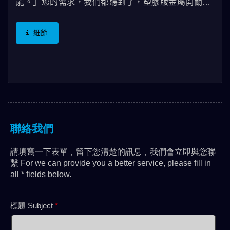
能。」您的需求，我們都聽到了，塑膠版金屬開關，
擁有相同的功能與電氣規格，使用塑膠外殼，可以使
用22mm開孔或16mm開孔安裝方式，外露的外觀更
細節
經過處理，產生金屬質感，讓客戶安裝在設備上，更
具特色。 開關本身採用透光帽蓋的設計，讓應用更多
樣，可選不同帽蓋顏色與LED燈來搭配使用，並擁有
防水防塵IP65等級，現在再增加了TUV與ENEC，不
管在通訊設備上，甚至工控儀器與生活可接觸的地
方，都更加的讓人安心。