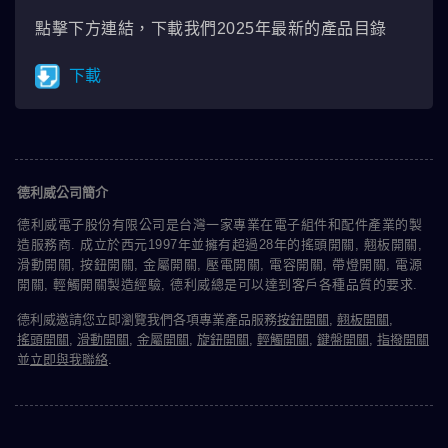
點擊下方連結，下載我們2025年最新的產品目錄
下載
德利威公司簡介
德利威電子股份有限公司是台灣一家專業在電子組件和配件產業的製
造服務商. 成立於西元1997年並擁有超過28年的搖頭開關, 翹板開關,
滑動開關, 按鈕開關, 金屬開關, 壓電開關, 電容開關, 帶燈開關, 電源
開關, 輕觸開關製造經驗, 德利威總是可以達到客戶各種品質的要求.
德利威邀請您立即瀏覽我們各項專業產品服務
按鈕開關
,
翹板開關
,
搖頭開關
,
滑動開關
,
金屬開關
,
旋鈕開關
,
輕觸開關
,
鍵盤開關
,
指撥開關
並
立即與我聯絡
.