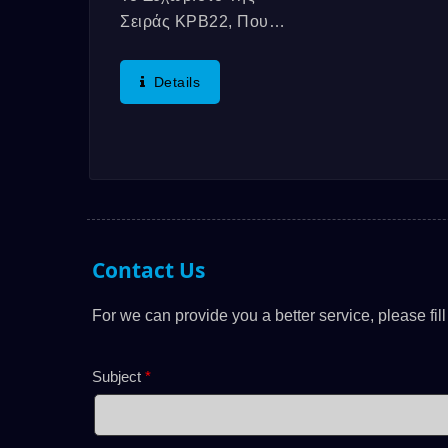
Σειράς KPB22, Που
Προδιαγράφει Τα
Φωτιζόμενα Διακόπτες,
Details
Είναι Η Ελαφρότητα
Του Πλαστικού
Υλικού,...