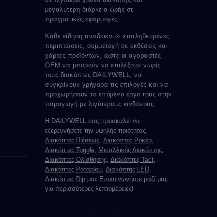
μεγαλύτερη διάρκεια ζωής σε
πραγματικές εφαρμογές.
Κάθε είδηση αναδεικνύει επαληθευμένες
περιπτώσεις, συμμετοχή σε εκθέσεις και
χάρτες προϊόντων, ώστε οι αγοραστές
OEM να μπορούν να επιλέξουν νωρίς
τους διακόπτες DAILYWELL, να
συγκρίνουν γρήγορα τις επιλογές και να
προχωρήσουν το επόμενο έργο τους στην
παραγωγή με λιγότερους κινδύνους.
Η DAILYWELL σας προσκαλεί να
εξερευνήσετε την υψηλής ποιότητας
Διακόπτες Πιέσεως
,
Διακόπτες Ροκέρ
,
Διακόπτες Toggle
,
Μεταλλικός Διακόπτης
,
Διακόπτες Ολίσθησης
,
Διακόπτες Tact
,
Διακόπτες Ροταρίου
,
Διακόπτης LED
,
Διακόπτες Dip
μας.
Επικοινωνήστε μαζί μας
για περισσότερες λεπτομέρειες!