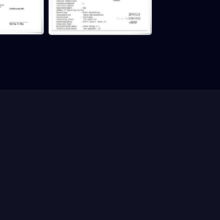
Σειρά MPB
Σειρά 1M