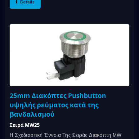
Details
25mm Διακόπτες Pushbutton
υψηλής ρεύματος κατά της
βανδαλισμού
Σειρά MW25
Η Σχεδιαστική Έννοια Της Σειράς Διακόπτη MW