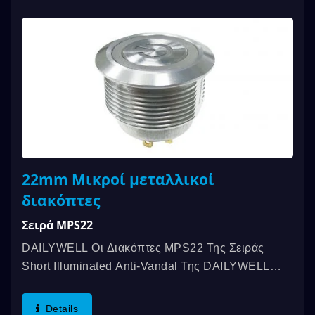
22mm Μικροί μεταλλικοί
διακόπτες
Σειρά MPS22
DAILYWELL Οι Διακόπτες MPS22 Της Σειράς
Short Illuminated Anti-Vandal Της DAILYWELL
Προσφέρουν Μεγάλη Αντοχή, Μηχανική Διάρκεια
Ζωής Έως...
Details