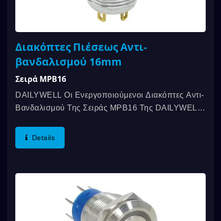
Διακόπτες Πιέσεως Αντι-
βανδαλισμού 16mm
Σειρά MPB16
DAILYWELL Οι Ενεργοποιούμενοι Διακόπτες Αντι-
Βανδαλισμού Της Σειράς MPB16 Της DAILYWELL
Προσφέρουν Μεγάλη Διάρκεια Ζωής,...
Details