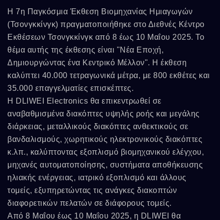
Η 7η Παγκόσμια Έκθεση Βιομηχανίας Ημιαγωγών
(Τσονγκκίνγκ) πραγματοποιήθηκε στο Διεθνές Κέντρο
Εκθέσεων Τσονγκκίνγκ από 8 έως 10 Μαΐου 2025. Το
θέμα αυτής της έκθεσης είναι "Νέα Εποχή,
Δημιουργώντας ένα Κεντρικό Μέλλον". Η έκθεση
καλύπτει 40.000 τετραγωνικά μέτρα, με 800 εκθέτες και
35.000 επαγγελματίες επισκέπτες.
Η DLIWEI Electronics θα επικεντρωθεί σε
αναβαθμισμένα διακόπτες υψηλής ροής και μεγάλης
διάρκειας, μεταλλικούς διακόπτες ανθεκτικούς σε
βανδαλισμούς, χωρητικούς ηλεκτρονικούς διακόπτες
κ.λπ., καλύπτοντας εξοπλισμό βιομηχανικού ελέγχου,
μηχανές αυτοματοποίησης, συστήματα αποθήκευσης
ηλιακής ενέργειας, ιατρικό εξοπλισμό και άλλους
τομείς, εξυπηρετώντας τις ανάγκες διακοπτών
διαφορετικών πελατών σε διάφορους τομείς.
Από 8 Μαΐου έως 10 Μαΐου 2025, η DLIWEI θα