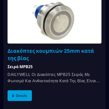
Διακόπτες κουμπιών 25mm κατά
της βίας
Σειρά MPB25
DAILYWELL Οι Διακόπτες MPB25 Σειράς Με
Φωτισμό Και Ανθεκτικότητα Κατά Της Βίας Είναι
Πιστοποιημένοι UL, Προσφέροντας...
Details