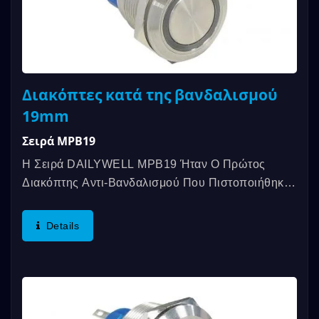
Διακόπτες κατά της βανδαλισμού
19mm
Σειρά MPB19
Η Σειρά DAILYWELL MPB19 Ήταν Ο Πρώτος
Διακόπτης Αντι-Βανδαλισμού Που Πιστοποιήθηκε
Από Το UL, Προσφέροντας Μια Αξιολόγηση...
Details