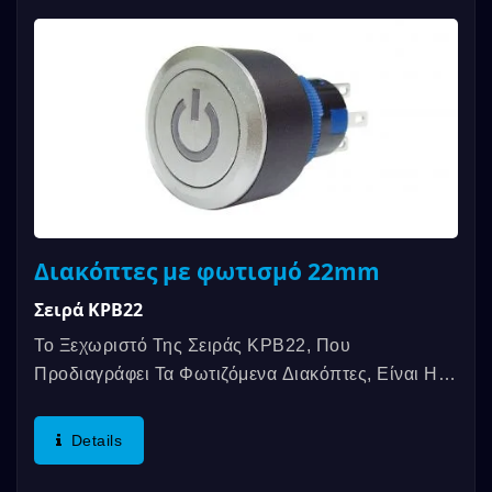
Διακόπτες με φωτισμό 22mm
Σειρά KPB22
Το Ξεχωριστό Της Σειράς KPB22, Που
Προδιαγράφει Τα Φωτιζόμενα Διακόπτες, Είναι Η
Ελαφρότητα Του Πλαστικού Υλικού,...
Details