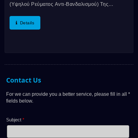
(υψηλού Ρεύματος Αντι-Βανδαλισμού) Της
DAILYWELL Προέρχεται Από Τη Σειρά...
Details