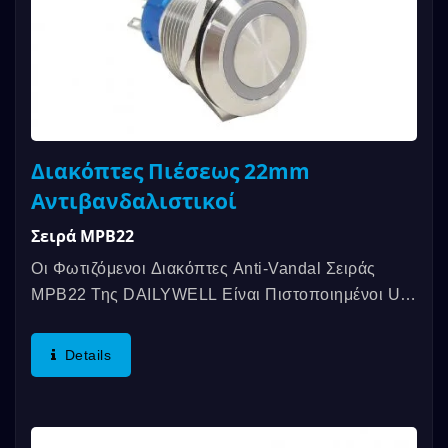
Διακόπτες Πιέσεως 22mm
Αντιβανδαλιστικοί
Σειρά MPB22
Οι Φωτιζόμενοι Διακόπτες Anti-Vandal Σειράς
MPB22 Της DAILYWELL Είναι Πιστοποιημένοι UL,
Προσφέροντας Αξιολόγηση 3A/250VAC;
3A/28VDC....
Details