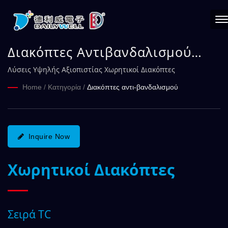
Διακόπτες Αντιβανδαλισμού
Σειρά TC | DAILYWELL
Λύσεις Υψηλής Αξιοπιστίας Χωρητικοί Διακόπτες
Home
/
Κατηγορία
/
Διακόπτες αντι-βανδαλισμού
Inquire Now
Χωρητικοί Διακόπτες
Σειρά TC