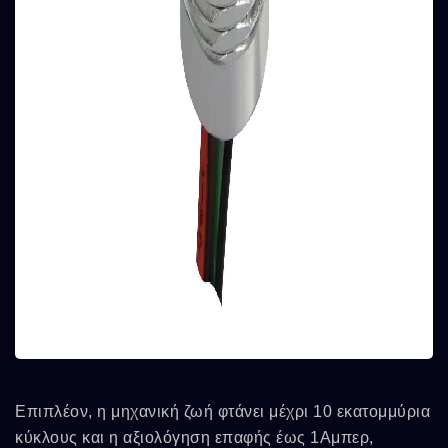
Επιπλέον, η μηχανική ζωή φτάνει μέχρι 10 εκατομμύρια
κύκλους και η αξιολόγηση επαφής έως 1Αμπερ,