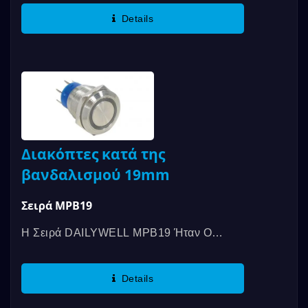
Οικονομικοί, Στιγμιαίοι,...
Details
Διακόπτες κατά της
βανδαλισμού 19mm
Σειρά MPB19
Η Σειρά DAILYWELL MPB19 Ήταν Ο
Πρώτος Διακόπτης Αντι-Βανδαλισμού Που
Πιστοποιήθηκε Από Το...
Details