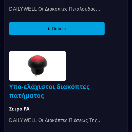
DAILYWELL Οι Διακόπτες Πεταλούδας
Σειράς PY Της DAILYWELL
Παρουσιάζονται Σε Ένα Πλαστικό
Details
Περίβλημα....
Υπο-ελάχιστοι διακόπτες
πατήματος
Σειρά PA
DAILYWELL Οι Διακόπτες Πιέσεως Της
Σειράς PA Της DAILYWELL Είναι Οι Πιο