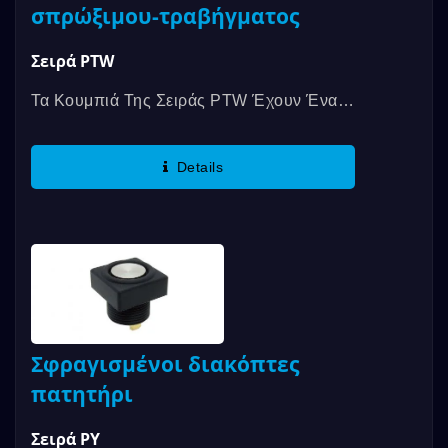
σπρώξιμου-τραβήγματος
Σειρά PTW
Τα Κουμπιά Της Σειράς PTW Έχουν Ένα
Περίβλημα Διπλής Αντοχής Και Πλήρως
Σφραγισμένη...
Details
Σφραγισμένοι διακόπτες
πατητήρι
Σειρά PY