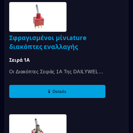
Σφραγισμένοι μίνιature
διακόπτες εναλλαγής
Σειρά 1A
Οι Διακόπτες Σειράς 1A Της DAILYWELL
Συμμορφώνονται Με Τα Πρότυπα IP67 Και
Η Ονομαστική Επαφή...
Details