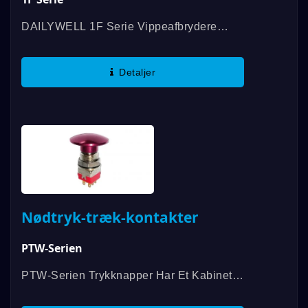
DAILYWELL 1F Serie Vippeafbrydere
Tilbyder I SPDT, DPDT Og Andre
Specifikationer, Kontaktvurdering Op Til
Detaljer
6A/125VAC; 3A/250VAC; 3A/30VDC, Og
Overholder...
Nødtryk-træk-kontakter
PTW-Serien
PTW-Serien Trykknapper Har Et Kabinet
Med Dobbelt Skalstyrke Og En Fuldt