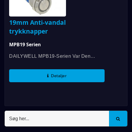
19mm Anti-vandal
trykknapper
MPB19 Serien
DAILYWELL MPB19-Serien Var Den
Første Anti-Vandal Switch, Der Blev UL-
Certificeret Og Tilbyder En Bedømmelse
Detaljer
På 3A/250VAC; 3A/28VDC. Yderligere
Funktioner...