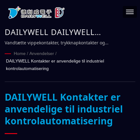
DAILYWELL DAILYWELL
Kontakter relateret til industriel
Vandtætte vippekontakter, trykknapkontakter og
nødstoppkontakter til industriel kontrol
kontrolindustri
Home
/
Anvendelser
/
DAILYWELL Kontakter er anvendelige til industriel
kontrolautomatisering
DAILYWELL Kontakter er
anvendelige til industriel
kontrolautomatisering