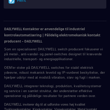
Hent
DAILYWELL Kontakter er anvendelige til industriel
kontrolautomatisering | Pålidelig elektromekanisk kontakt
producent – DAILYWELL
Som en specialiseret DAILYWELL switch producent fokuserer vi
på metal-, anti-vandal- og panel-switches designet til krævende
industrielle, transport- og energiapplikationer.
OEM'er stoler på DAILYWELL switches for stabil elektrisk
ydeevne, robust mekanisk levetid og IP-vurderet beskyttelse, der
hjælper udstyr med at modstå vibration, støv og fugt i marken.
DAILYWELL integrerer teknologi, produktion, kvalitetssystemer
og service i en samlet struktur, der understøtter effektive
operationer og pålidelige resultater for partnere verden over.
DAILYWELL inviterer dig til at udforske vores høj kvalitet
Trykknapkontakter
,
Kippkontakter
,
Vippekontakter
,
Metal kontakt
,