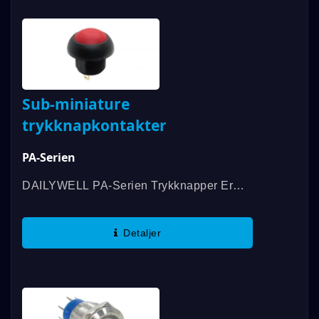
Sub-miniature
trykknapkontakter
PA-Serien
DAILYWELL PA-Serien Trykknapper Er
Vores Billigste, Øjeblikkelige, Forseglet,
Trykknapper, Der Er Monteret På Panel
Detaljer
Med Mulighed For Belysning. Denne...