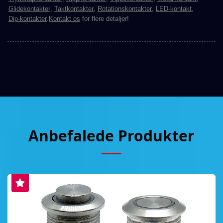
Glidekontakter
,
Taktkontakter
,
Rotationskontakter
,
LED-kontakt
,
Dip-kontakter
.
Kontakt os
for flere detaljer!
Anbefalede Produkter