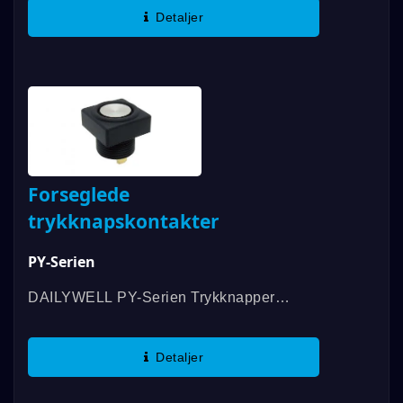
Forseglet Konstruktion.
Detaljer
Forseglingsegenskaber Inkluderer En O-
Ring Aktuatorforsegling,...
Forseglede
trykknapskontakter
PY-Serien
DAILYWELL PY-Serien Trykknapper
Kommer I Et Nylonhus. PY-Serien
Trykknapper Har En Gevindmontering Til
Detaljer
Panel Og Er Tætnet I Henhold Til IP67-
Standarderne....