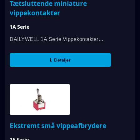
Tætsluttende miniature
vippekontakter
1A Serie
DAILYWELL 1A Serie Vippekontakter
Overholder IP67 Standarder, Og
Kontaktvurdering Op Til 5A. Vi Tilbyder En
Detaljer
Række Forskellige Skiftefunktioner,
SPDT,...
Ekstremt små vippeafbrydere
1F Serie