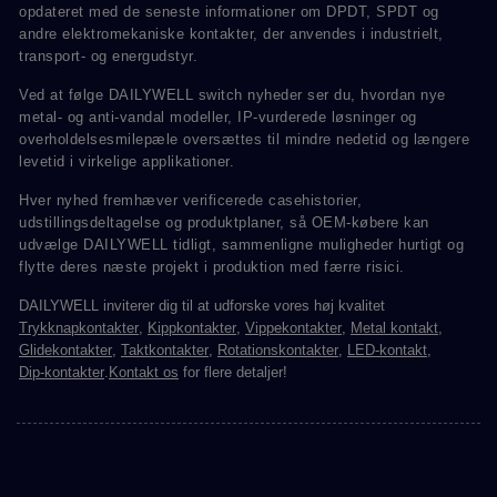
opdateret med de seneste informationer om DPDT, SPDT og
andre elektromekaniske kontakter, der anvendes i industrielt,
transport- og energudstyr.
Ved at følge DAILYWELL switch nyheder ser du, hvordan nye
metal- og anti-vandal modeller, IP-vurderede løsninger og
overholdelsesmilepæle oversættes til mindre nedetid og længere
levetid i virkelige applikationer.
Hver nyhed fremhæver verificerede casehistorier,
udstillingsdeltagelse og produktplaner, så OEM-købere kan
udvælge DAILYWELL tidligt, sammenligne muligheder hurtigt og
flytte deres næste projekt i produktion med færre risici.
DAILYWELL inviterer dig til at udforske vores høj kvalitet
Trykknapkontakter
,
Kippkontakter
,
Vippekontakter
,
Metal kontakt
,
Glidekontakter
,
Taktkontakter
,
Rotationskontakter
,
LED-kontakt
,
Dip-kontakter
.
Kontakt os
for flere detaljer!