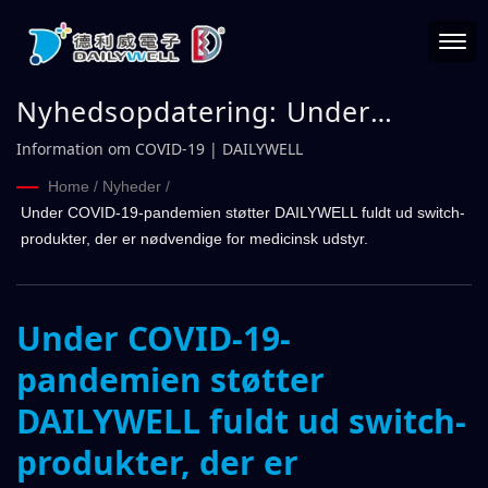
Nyhedsopdatering: Under
COVID-19-pandemien støtter
Information om COVID-19 | DAILYWELL
DAILYWELL fuldt ud switch-
Home
/
Nyheder
/
Under COVID-19-pandemien støtter DAILYWELL fuldt ud switch-
produkter, der er nødvendige for
produkter, der er nødvendige for medicinsk udstyr.
medicinsk udstyr. | DAILYWELL
Under COVID-19-
pandemien støtter
DAILYWELL fuldt ud switch-
produkter, der er