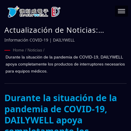
Actualización de Noticias:
Durante la situación de la
Información COVID-19 | DAILYWELL
pandemia de COVID-19,
Home
/
Noticias
/
Durante la situación de la pandemia de COVID-19, DAILYWELL
DAILYWELL apoya
apoya completamente los productos de interruptores necesarios
completamente los productos de
para equipos médicos.
interruptores necesarios para
equipos médicos. | DAILYWELL
Durante la situación de la
pandemia de COVID-19,
DAILYWELL apoya