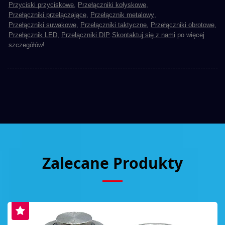
Przyciski przyciskowe
,
Przełączniki kołyskowe
,
Przełączniki przełączające
,
Przełącznik metalowy
,
Przełączniki suwakowe
,
Przełączniki taktyczne
,
Przełączniki obrotowe
,
Przełącznik LED
,
Przełączniki DIP
.
Skontaktuj się z nami
po więcej
szczegółów!
Zalecane Produkty