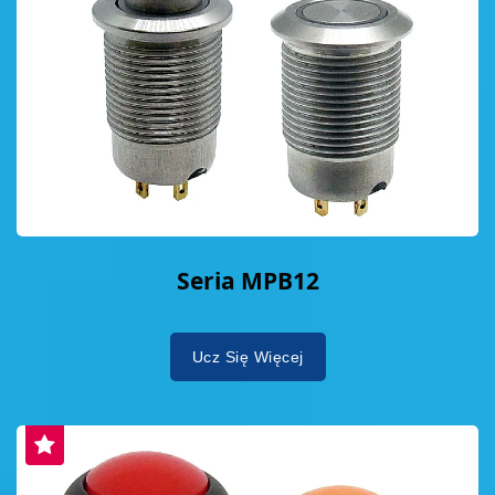
Seria MPB12
Ucz Się Więcej