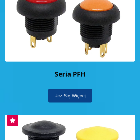
Seria PFH
Ucz Się Więcej