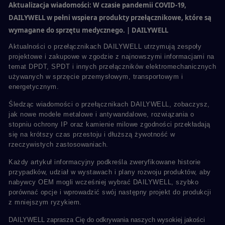
Aktualizacja wiadomości: W czasie pandemii COVID-19,
DAILYWELL w pełni wspiera produkty przełącznikowe, które są
wymagane do sprzętu medycznego. | DAILYWELL
Aktualności o przełącznikach DAILYWELL utrzymują zespoły
projektowe i zakupowe w zgodzie z najnowszymi informacjami na
temat DPDT, SPDT i innych przełączników elektromechanicznych
używanych w sprzęcie przemysłowym, transportowym i
energetycznym.
Śledząc wiadomości o przełącznikach DAILYWELL, zobaczysz,
jak nowe modele metalowe i antywandalowe, rozwiązania o
stopniu ochrony IP oraz kamienie milowe zgodności przekładają
się na krótszy czas przestoju i dłuższą żywotność w
rzeczywistych zastosowaniach.
Każdy artykuł informacyjny podkreśla zweryfikowane historie
przypadków, udział w wystawach i plany rozwoju produktów, aby
nabywcy OEM mogli wcześniej wybrać DAILYWELL, szybko
porównać opcje i wprowadzić swój następny projekt do produkcji
z mniejszym ryzykiem.
DAILYWELL zaprasza Cię do odkrywania naszych wysokiej jakości