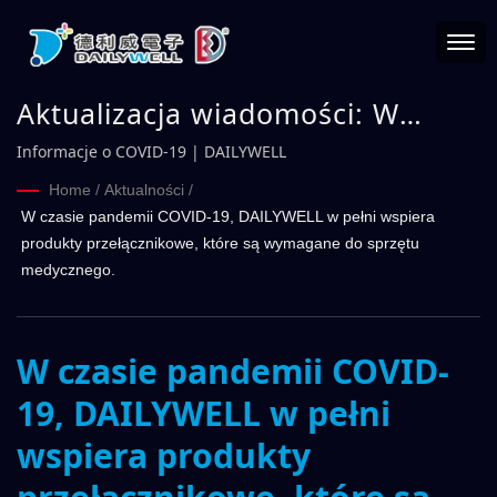
Aktualizacja wiadomości: W
czasie pandemii COVID-19,
Informacje o COVID-19 | DAILYWELL
DAILYWELL w pełni wspiera
Home
/
Aktualności
/
W czasie pandemii COVID-19, DAILYWELL w pełni wspiera
produkty przełącznikowe, które
produkty przełącznikowe, które są wymagane do sprzętu
są wymagane do sprzętu
medycznego.
medycznego. | DAILYWELL
W czasie pandemii COVID-
19, DAILYWELL w pełni
wspiera produkty