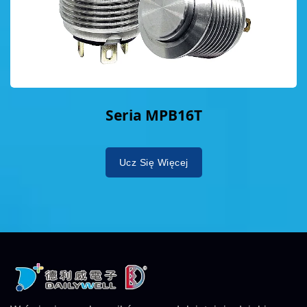
Seria MPB16T
Ucz Się Więcej