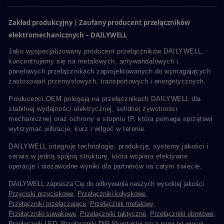
Zakład produkcyjny | Zaufany producent przełączników
elektromechanicznych – DAILYWELL
Jako wyspecjalizowany producent przełączników DAILYWELL,
koncentrujemy się na metalowych, antywandalowych i
panelowych przełącznikach zaprojektowanych do wymagających
zastosowań przemysłowych, transportowych i energetycznych.
Producenci OEM polegają na przełącznikach DAILYWELL dla
stabilnej wydajności elektrycznej, solidnej żywotności
mechanicznej oraz ochrony o stopniu IP, która pomaga sprzętowi
wytrzymać wibracje, kurz i wilgoć w terenie.
DAILYWELL integruje technologię, produkcję, systemy jakości i
serwis w jedną spójną strukturę, która wspiera efektywne
operacje i niezawodne wyniki dla partnerów na całym świecie.
DAILYWELL zaprasza Cię do odkrywania naszych wysokiej jakości
Przyciski przyciskowe
,
Przełączniki kołyskowe
,
Przełączniki przełączające
,
Przełącznik metalowy
,
Przełączniki suwakowe
,
Przełączniki taktyczne
,
Przełączniki obrotowe
,
Przełącznik LED
,
Przełączniki DIP
.
Skontaktuj się z nami
po więcej