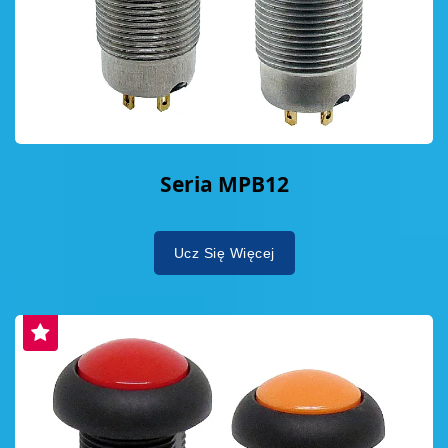
Seria MPB12
Ucz Się Więcej