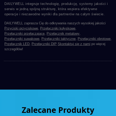
DAILYWELL integruje technologię, produkcję, systemy jakości i
serwis w jedną spójną strukturę, która wspiera efektywne
operacje i niezawodne wyniki dla partnerów na całym świecie.
DAILYWELL zaprasza Cię do odkrywania naszych wysokiej jakości
Przyciski przyciskowe
,
Przełączniki kołyskowe
,
Przełączniki przełączające
,
Przełącznik metalowy
,
Przełączniki suwakowe
,
Przełączniki taktyczne
,
Przełączniki obrotowe
,
Przełącznik LED
,
Przełączniki DIP
.
Skontaktuj się z nami
po więcej
szczegółów!
Zalecane Produkty