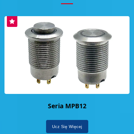
Seria MPB12
Ucz Się Więcej