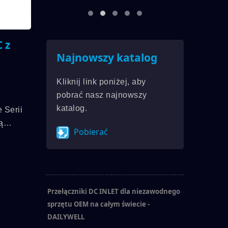
 z
Najnowszy katalog
Kliknij link poniżej, aby
pobrać nasz najnowszy
katalog.
 Serii
ą
Pobierać
i, A
ynosi
 Ocena
 ; DC
Przełączniki DC INLET dla niezawodnego
sprzętu OEM na całym świecie -
DAILYWELL