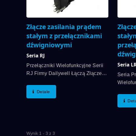
Złącze zasilania prądem
Złącz
stałym z przełącznikami
stały
dźwigniowymi
przeł
dźwi
Seria RJ
Seria L
Przełączniki Wielofunkcyjne Serii
RJ Firmy Dailywell Łączą Złącze
Seria P
Zasilania DC Z Przełącznikami
Wielofu
Włącznikowymi, A Żywotność
Dailywe
Detale
Elektryczna Wynosi Do 6000 Cykli.
Prądem
Det
Ponadto, Obciążenie Elektryczne...
Przełąc
Napięci
A Wytrz
Wynik 1 - 3 z 3