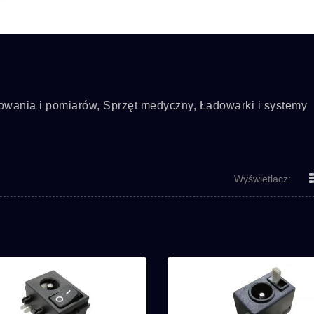
towania i pomiarów, Sprzęt medyczny, Ładowarki i systemy
Wyświetlacz:
Seria MPB
Seria 1M