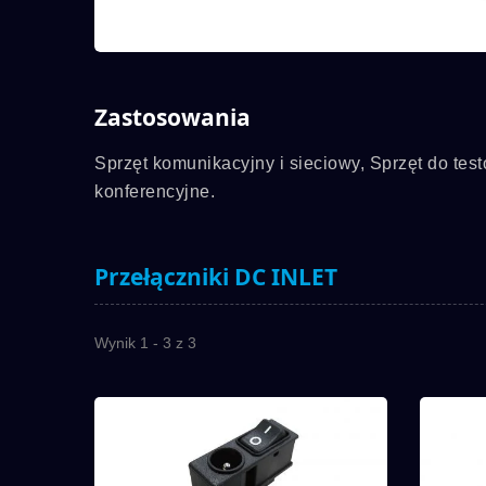
Zastosowania
Sprzęt komunikacyjny i sieciowy, Sprzęt do tes
konferencyjne.
Przełączniki DC INLET
Wynik 1 - 3 z 3
Seria 7M