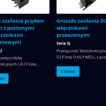
e zasilania prądem
Gniazdo zasilania DC
m z poziomymi
włącznikami
ącznikami
przesuwnymi
gniowymi
Seria SJ
RJ
Przełączniki Wielofunkcyjne
SJ Firmy DAILYWELL Łącz
rzełączników
Gniazdo Zasilania DC Z
nkcyjnych LRJ Firmy
Przełącznikami Suwakowym
ll Łączy Złącze Zasilania
Detale
Żywotność Mechaniczna W
 Stałym Z Poziomymi
ale
Do 30 000 Cykli. Ponadto,
znikami Dźwigniowymi.
Elektryczna Do DC 15V 2A
e Kontaktu Do 5A/15VDC,
16V 3A.
ymałość Mechaniczna...