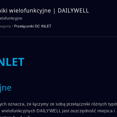
niki wielofunkcyjne | DAILYWELL
ielofunkcyjne
tegoria
/
Przełączniki DC INLET
INLET
jne
ch oznacza, że łączymy ze sobą przełączniki różnych typó
w wielofunkcyjnych DAILYWELL jest oszczędność miejsca i