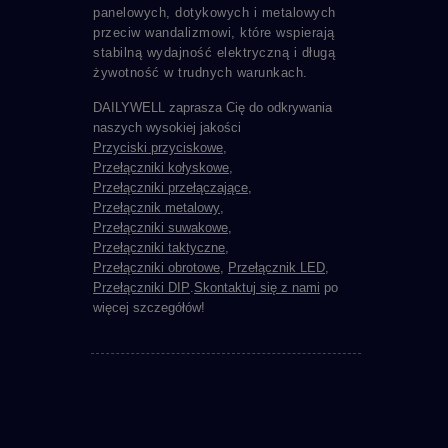
panelowych, dotykowych i metalowych
przeciw wandalizmowi, które wspierają
stabilną wydajność elektryczną i długą
żywotność w trudnych warunkach.
DAILYWELL zaprasza Cię do odkrywania
naszych wysokiej jakości
Przyciski przyciskowe
,
Przełączniki kołyskowe
,
Przełączniki przełączające
,
Przełącznik metalowy
,
Przełączniki suwakowe
,
Przełączniki taktyczne
,
Przełączniki obrotowe
,
Przełącznik LED
,
Przełączniki DIP
.
Skontaktuj się z nami
po
więcej szczegółów!