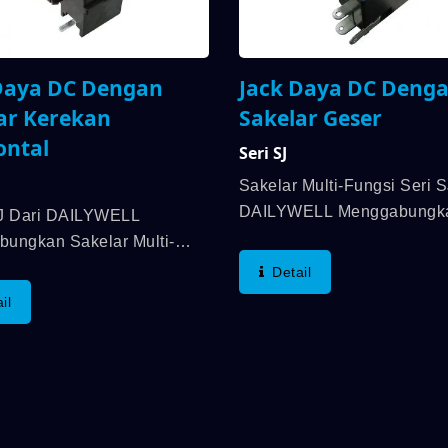
Daya DC Dengan
Jack Daya DC Deng
ar Kerekan
Sakelar Geser
ontal
Seri SJ
Sakelar Multi-Fungsi Seri S
DAILYWELL Menggabungka
RJ Dari DAILYWELL
Daya DC Dengan Sakelar G
ungkan Sakelar Multi-
Dan Umur Mekanik Hingga 
 Dengan Jack Daya DC
Detail
Siklus. Selain Itu, Peringkat
Horizontal. Peringkat
il
Hingga DC 15V 2A ; DC 16
 Hingga 5A/15VDC. Dan
han Mekanis Hingga 6.000
Minimum. Syarat
an 1....