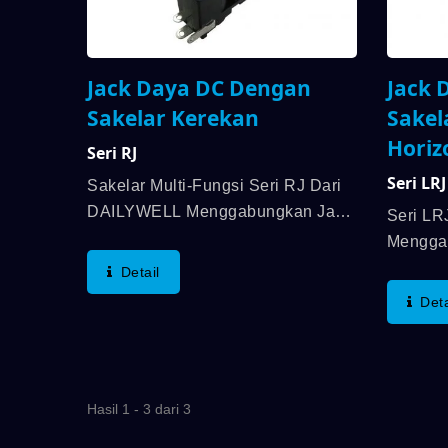
Jack Daya DC Dengan
Jack 
Sakelar Kerekan
Sakel
Horiz
Seri RJ
Seri LRJ
Sakelar Multi-Fungsi Seri RJ Dari
DAILYWELL Menggabungkan Jack
Seri L
Daya DC Dengan Sakelar Rocker,
Menggab
Dan Umur Listrik Hingga 6.000
Fungsi
Detail
Siklus. Selain Itu, Peringkat Listrik
Secara 
Deta
Hingga DC 15V 2.5A.
Kontak
Daya Ta
Siklus 
Pemesan
Hasil 1 - 3 dari 3