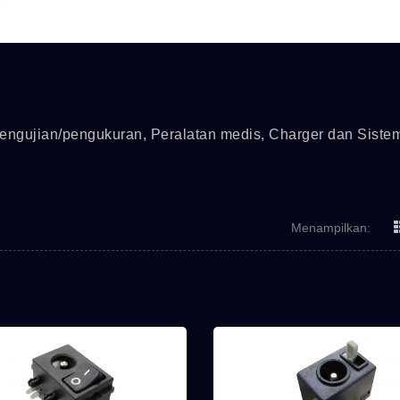
pengujian/pengukuran, Peralatan medis, Charger dan Siste
Menampilkan:
Seri MPB
Seri 1M