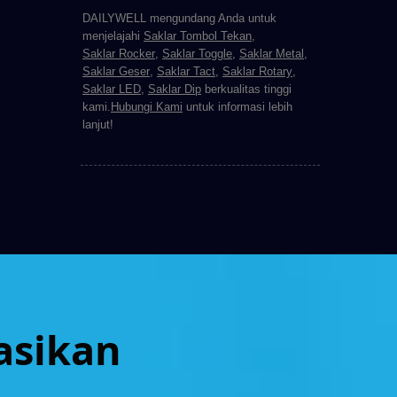
DAILYWELL mengundang Anda untuk
menjelajahi
Saklar Tombol Tekan
,
Saklar Rocker
,
Saklar Toggle
,
Saklar Metal
,
Saklar Geser
,
Saklar Tact
,
Saklar Rotary
,
Saklar LED
,
Saklar Dip
berkualitas tinggi
kami.
Hubungi Kami
untuk informasi lebih
lanjut!
asikan