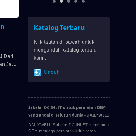
an
Katalog Terbaru
Klik tautan di bawah untuk
mengunduh katalog terbaru
J Dari
kami.
n Jack
Unduh
eser,
30.000
 Listrik
V 3A.
Sakelar DC INLET untuk peralatan OEM
yang andal di seluruh dunia - DAILYWELL
DAILYWELL Sakelar DC INLET membantu
OEM menjaga peralatan kritis tetap