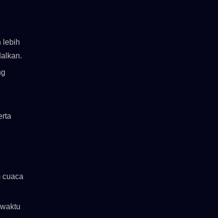
 lebih
alkan.
ng
n
erta
m cuaca
 waktu