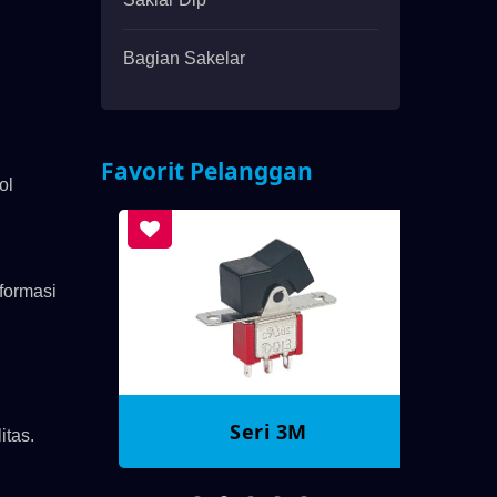
Bagian Sakelar
Favorit Pelanggan
ol
formasi
Seri 3M
itas.