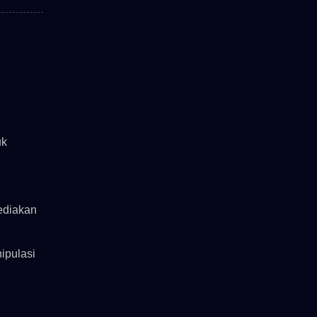
uk
ediakan
ipulasi