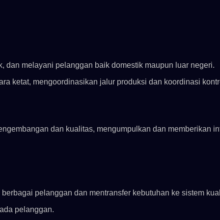
, dan melayani pelanggan baik domestik maupun luar negeri.
a ketat, mengoordinasikan jalur produksi dan koordinasi kontr
m pengembangan dan kualitas, mengumpulkan dan memberikan in
Seri MPB
Seri 1M
berbagai pelanggan dan mentransfer kebutuhan ke sistem kual
ada pelanggan.