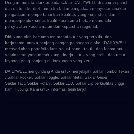
Dengan menstandarkan pada saklar DAILYWELL di seluruh panel
dan sistem kontrol, tim teknik dan pengadaan menyederhanakan
pengadaan, mempertahankan kualitas yang konsisten, dan
memperpendek siklus kualifikasi sambil tetap memenuhi
persyaratan keselamatan dan kepatuhan regional.
Didukung oleh kemampuan manufaktur yang terbukti dan
kerjasama jangka panjang dengan pelanggan global, DAILYWELL
menyediakan portofolio luas solusi panel, taktil, dan logam anti-
vandalisme yang mendukung kinerja listrik yang stabil dan umur
layanan yang panjang di lingkungan yang keras.
DAILYWELL mengundang Anda untuk menjelajahi
Saklar Tombol Tekan
,
Saklar Rocker
,
Saklar Toggle
,
Saklar Metal
,
Saklar Geser
,
Saklar Tact
,
Saklar Rotary
,
Saklar LED
,
Saklar Dip
berkualitas tinggi
kami.
Hubungi Kami
untuk informasi lebih lanjut!