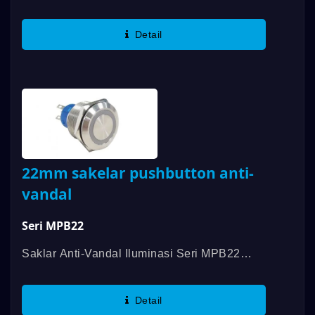
Anti-Vandal Pertama Yang Mendapatkan
Sertifikasi UL, Dengan Rating 3A/250VAC;
Detail
3A/28VDC. Fitur Tambahan Meliputi Rating...
22mm sakelar pushbutton anti-
vandal
Seri MPB22
Saklar Anti-Vandal Iluminasi Seri MPB22
DAILYWELL Bersertifikat UL, Menawarkan
Rating 3A/250VAC; 3A/28VDC. Saklar Ini
Detail
Memenuhi Standar IP67 Dan Memiliki...