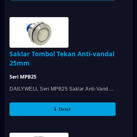
Saklar Tombol Tekan Anti-vandal
25mm
Seri MPB25
DAILYWELL Seri MPB25 Saklar Anti-Vandal
Yang Diterangi Ini Bersertifikat UL,
Menawarkan Rating 3A/250VAC; 3A/28VDC.
Detail
Fitur Khasnya Adalah Rating IP67 Dan
Umur...