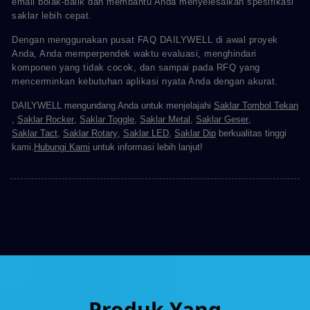
email bolak-balik dan membantu Anda menyelesaikan spesifikasi
saklar lebih cepat.
Dengan menggunakan pusat FAQ DAILYWELL di awal proyek
Anda, Anda memperpendek waktu evaluasi, menghindari
komponen yang tidak cocok, dan sampai pada RFQ yang
mencerminkan kebutuhan aplikasi nyata Anda dengan akurat.
DAILYWELL mengundang Anda untuk menjelajahi
Saklar Tombol Tekan
,
Saklar Rocker
,
Saklar Toggle
,
Saklar Metal
,
Saklar Geser
,
Saklar Tact
,
Saklar Rotary
,
Saklar LED
,
Saklar Dip
berkualitas tinggi
kami.
Hubungi Kami
untuk informasi lebih lanjut!
Produk Yang