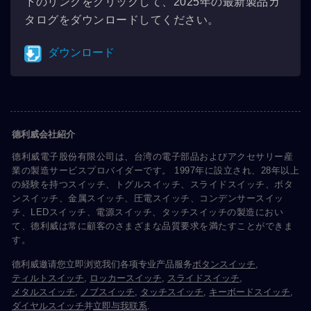
下のリンクをクリックして、2025年の最新製品カ
タログをダウンロードしてください。
ダウンロード
德利威会社紹介
德利威電子股份有限公司は、台湾の電子部品およびアクセサリー産
業の製造サービスプロバイダーです。 1997年に設立され、28年以上
の経験を持つスイッチ、トグルスイッチ、スライドスイッチ、ボタ
ンスイッチ、金属スイッチ、圧電スイッチ、コンデンサースイッ
チ、LEDスイッチ、電源スイッチ、タッチスイッチの製造におい
て、德利威は常に顧客のさまざまな品質要求を満たすことができま
す。
德利威邀请您立即浏览我们各项专业产品服务
ボタンスイッチ
,
ティルトスイッチ
,
ロッカースイッチ
,
スライドスイッチ
,
メタルスイッチ
,
ノブスイッチ
,
タッチスイッチ
,
キーボードスイッチ
,
ダイヤルスイッチ
并
立即与我联系
.