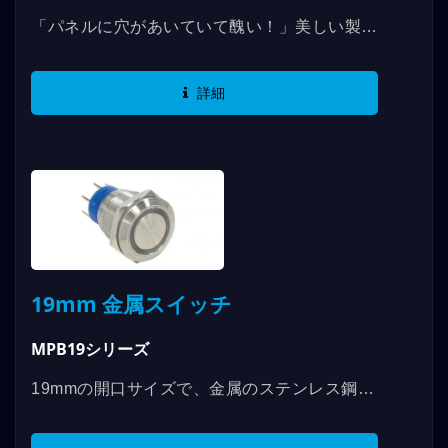
「パネルに穴があいていて醜い！」美しい製品
デザインに重要視する方や、デザインライトの
切り替え回路が難しいと感じる方には、
詳細
MPB16LはMPB16のLOCK版ではありませ
ん。業界で最も短い2A...
19mm 金属スイッチ
MPB19シリーズ
19mmの開口サイズで、金属のステンレス鋼な
どの材料を使用しており、破損に強いスイッチ
と言えます。防御レベルはIK10に達し、金属