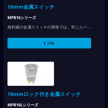
16mm金属スイッチ
MPB16シリーズ
德利威の金属スイッチの開発では、常にユーザ
ーエクスペリエンスに向けて進化しています。
MPB16シリーズでは、より多くのお客様のた
詳細
めに考慮しています。指での押しやすさを研究
し、16mmでは使用が困難になることを考慮し
ました。そのため、人間工学をスイッチの設計
に取り入れ、ユーザーが爪を残したままスイッ
チを操作しても、干渉や不快感を引き起こさな
いようにしました。また、作動力の曲線調整に
より、ユーザーが押すと自動的にスイッチの作
用点に誘導され、誤作動や未作動の状況を防ぎ
16mmロック付き金属スイッチ
ます。...
MPB16Lシリーズ