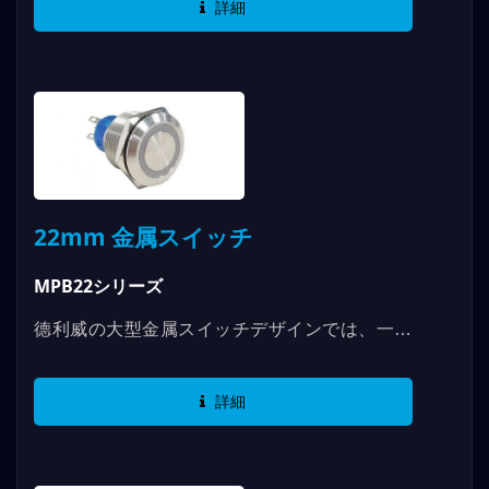
詳細
スイッチが損傷しても衝撃による破壊は起こり
ません。スイッチの表面は防水レベルIP67で
あり、明確に金属スイッチの周囲に水が侵入し
ないように保護されています。 德利威金属ス
イッチは、現在市場でUL認証を取得している
金属スイッチの数少ない製品です。...
22mm 金属スイッチ
MPB22シリーズ
德利威の大型金属スイッチデザインでは、一般
的な簡略化手法とは異なり、最も重要な破壊耐
性材料であるステンレス鋼を追加していま
詳細
す。...