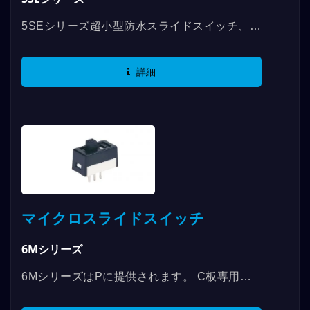
5SEシリーズ超小型防水スライドスイッチ、最
高定格は0.4VAまで使用可能で、SPDT、
DPDTなどの仕様があります。このモデルには
詳細
透明な防水カバーがあり、より優れた防水性能
IP65を実現します。端子にはPC端子、左右ス
イング曲げ端子、SMT端子があり、応用範囲
は非常に広く、各種機器や消費者向け電子機器
などに使用されます。
マイクロスライドスイッチ
6Mシリーズ
6MシリーズはPに提供されます。 C板専用の
スライドスイッチで、最高RATINGは3Aまで