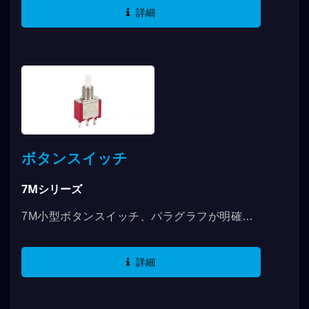
使用できます。SPDT、DPDTなどの仕様があ
詳細
り、ピアノの鍵のような優雅な外観を持ち、ハ
ンドルは5種類のスタイルから選ぶことができ
ます。さまざまな機器や消費電子製品など、幅
広い用途に対応しています......
ボタンスイッチ
7Mシリーズ
7M小型ボタンスイッチ、パラグラフが明確
で、さまざまな機能が選択でき、仕様の種類も
さまざまな組み合わせがあります。SPDT、
詳細
DPDT、3PDT、4PDTなどの機能があり、最
大RATINGは5Aまで使用できます。UL認証を
取得し、RoHS規格に準拠しています。ボタン