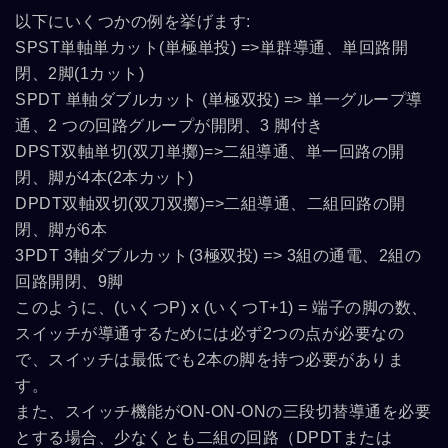
以下にいくつかの例を挙げます:
SPST単軸単カット(単極単投) =>単群導通、単回路開
閉、2脚(1カット)
SPDT 単軸ダブルカット (単極双投) => 単一グループ導
通、2 つの回路グループが開閉、3 脚付き
DPST双軸単切(双刀単擲)=>二組導通、単一回路の開
閉、脚が4本(2本カット)
DPDT双軸双切(双刀双擲)=>二組導通、二組回路の開
閉、脚が6本
3PDT 3軸ダブルカット(3極双投) => 3組の通電、2組の
回路開閉、9脚
このように、(いくつP) x (いくつT+1) = 端子の脚の数、
スイッチが導通するためには必ず2つの点が必要なの
で、スイッチは最低でも2本の脚を持つ必要がありま
す。
また、スイッチ機能がON-ON-ONの三段切替導通を必要
とする場合、少なくとも二組の回路（DPDTまたは