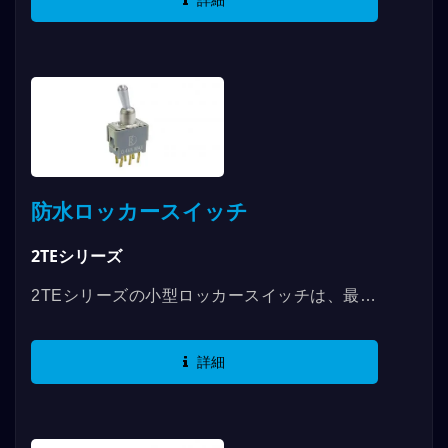
詳細
ます。UL認証を取得し、RoHS規格に準拠し
ています。ロッカースイッチ1Mシリーズで
は、90度および180度のデザインに加えて、縦
方向または横方向の操作方法を選択することも
でき、ユーザーの習慣に合わせて使用すること
ができます。さらに、さまざまな端子タイプと
長さがあり、より完璧な固定方法を提供しま
す。 外観に関して、私たちは様々なアクセサ
防水ロッカースイッチ
リーやつまみのスタイルを持っており、德利威
のロッカースイッチを使用する際に、より多様
2TEシリーズ
な選択肢を提供します。
2TEシリーズの小型ロッカースイッチは、最大
定格が0.4VAで、SPDTおよびDPDTスイッチ
機能のオプションがあり、防水等級はIP65で
詳細
す。3種類の異なる端子オプションが選べま
す。 用途には、通信機器、計測器、ネットワ
ーク機器、医療機器が含まれます。