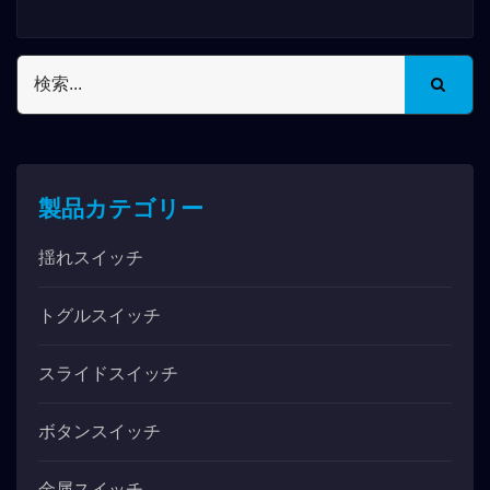
スイッチ7Mシリーズでは、90度および180度
のデザインに加えて、縦または横の動作方法を
選択することもでき、ユーザーの習慣に合わせ
てさまざまな端子タイプと長さがあり、固定方
法も向上しています。...
製品カテゴリー
揺れスイッチ
トグルスイッチ
スライドスイッチ
ボタンスイッチ
金属スイッチ