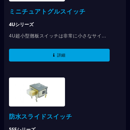
ミニチュアトグルスイッチ
4Uシリーズ
4U超小型翹板スイッチは非常に小さなサイズ
で、パラグラフ感が明確で操作が容易です。エ
ポキシ樹脂で密封された外殻と金メッキされた
詳細
端子が特徴で、双極回路を使用しています。端
子の選択肢には直角、垂直、または垂直直角の
穴があります。...
防水スライドスイッチ
5SEシリーズ