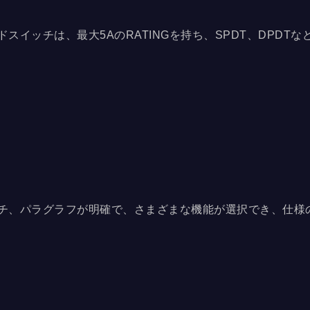
スイッチは、最大5AのRATINGを持ち、SPDT、DPDTな
種類のサイズのハンドルとさまざまな色があり、デザイン要件
...
ッチ、パラグラフが明確で、さまざまな機能が選択でき、仕様
わせがあります。SPDT、DPDT、3PDT、4PDTなどの機
Gは5Aまで使用できます。UL認証を取得し、RoHS規格に準拠
チ7Mシリーズでは、90度および180度のデザインに加えて
を選択することもでき、ユーザーの習慣に合わせてさまざま
、固定方法も向上しています。...