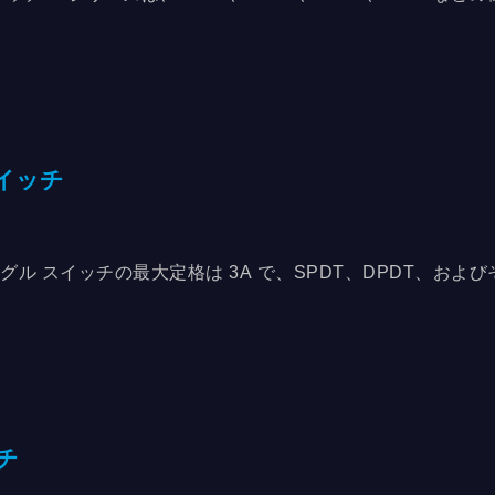
ATINGを使用することができます。UL認証を取得し、RoHS
ッカースイッチ1Mシリーズでは、90度および180度のデザ
たは横方向の操作方法を選択することもでき、ユーザーの習
とができます。さらに、さまざまな端子タイプと長さがあり
提供します。 外観に関して、私たちは様々なアクセサリーや
ており、德利威のロッカースイッチを使用する際に、より多
イッチ
。
グル スイッチの最大定格は 3A で、SPDT、DPDT、および
ます。さまざまなハンドルとサイズからお選びいただけます
で設計されています。トリガ防止のため、LOCK機能付きハ
 携帯通信機器、テスト機器、医療機器などに応用。
チ