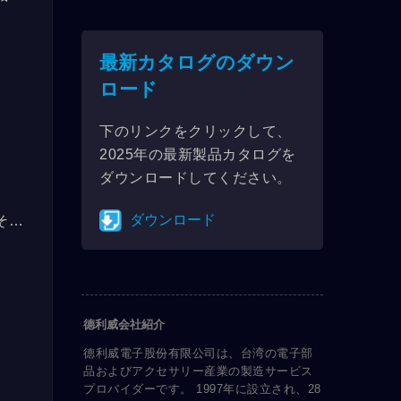
規格
イン
最新カタログのダウン
慣に
ロード
、よ
つま
下のリンクをクリックして、
様な
2025年の最新製品カタログを
ダウンロードしてください。
ダウンロード
その
。足
ンド
德利威会社紹介
德利威電子股份有限公司は、台湾の電子部
品およびアクセサリー産業の製造サービス
プロバイダーです。 1997年に設立され、28