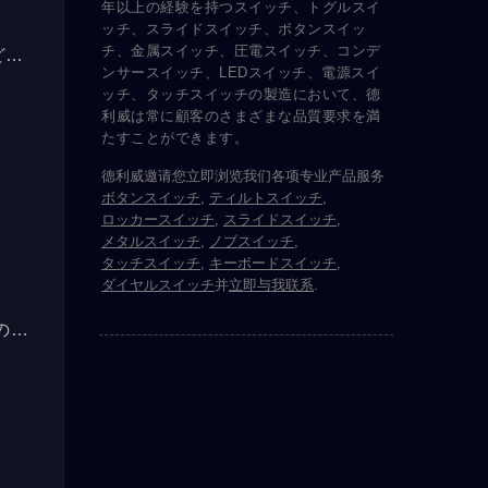
年以上の経験を持つスイッチ、トグルスイ
ッチ、スライドスイッチ、ボタンスイッ
チ、金属スイッチ、圧電スイッチ、コンデ
どの
ンサースイッチ、LEDスイッチ、電源スイ
に
ッチ、タッチスイッチの製造において、德
利威は常に顧客のさまざまな品質要求を満
たすことができます。
德利威邀请您立即浏览我们各项专业产品服务
ボタンスイッチ
,
ティルトスイッチ
,
ロッカースイッチ
,
スライドスイッチ
,
メタルスイッチ
,
ノブスイッチ
,
タッチスイッチ
,
キーボードスイッチ
,
ダイヤルスイッチ
并
立即与我联系
.
の種
能が
して
、縦
な端