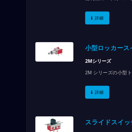
があり、最大5AのR
に準拠しています。ロ
詳細
に加えて、縦方向ま
合わせて使用するこ
り完璧な固定方法を
みのスタイルを持っ
小型ロッカース
選択肢を提供します
2Mシリーズ
2M シリーズの小型ト
他の仕様で入手でき
の位置も様々な角度
詳細
ルも選択可能です。
スライドスイッ