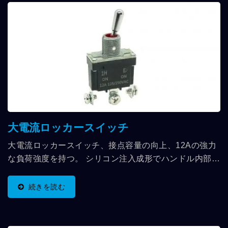
大電流ロッカースイッチ
大電流ロッカースイッチ、接点容量の向上、12Aの強力
な負荷強度を持つ。 シリコン注入成形でハンドル内部を
満たす独自の技術により、全防水効果を実現し、防水キ
ャップを追加で使用する必要がありません。 スイッチ機
続きを読む
能にはSPとDPの2種類があり、銅製防水の特徴、頑丈
で耐久性のある本体構造、優れた安定性を備えていま
す。端子はハンダ付けとクイック接続が選べます。 天井