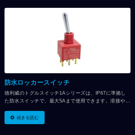
ザーの習慣に合わせて使用することができます。さら
に、さまざまな端子タイプと長さがあり、より完璧な固
定方法を提供します。 外観に関して、私たちは様々なア
クセサリーやつまみのスタイルを持っており、德利威の
ロッカースイッチを使用する際に、より多様な選択肢を
提供します。
防水ロッカースイッチ
德利威のトグルスイッチ1Aシリーズは、IP67に準拠し
た防水スイッチで、最大5Aまで使用できます。溶接や清
掃プロセス中の汚染物の侵入によるスイッチの正常な機
能への影響を防ぐため、防水シールドの設計が採用され
続きを読む
ています。SPDT、DPDT、3PDTなどの仕様が選択で
き、ヘッドとベースの材料はナイロンUL94V-に準拠し