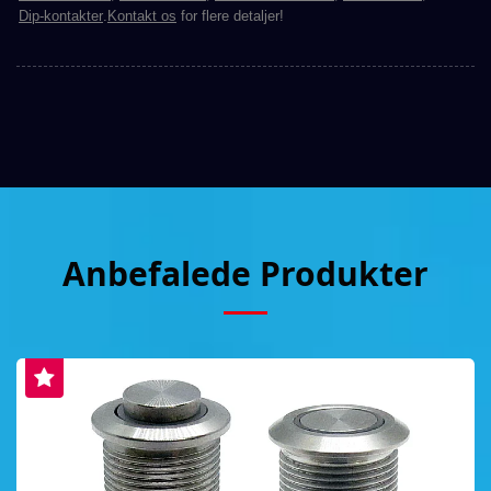
Dip-kontakter
.
Kontakt os
for flere detaljer!
Anbefalede Produkter