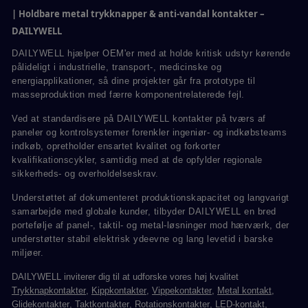
| Holdbare metal trykknapper & anti-vandal kontakter –
DAILYWELL
DAILYWELL hjælper OEM'er med at holde kritisk udstyr kørende
pålideligt i industrielle, transport-, medicinske og
energiapplikationer, så dine projekter går fra prototype til
masseproduktion med færre komponentrelaterede fejl.
Ved at standardisere på DAILYWELL kontakter på tværs af
paneler og kontrolsystemer forenkler ingeniør- og indkøbsteams
indkøb, opretholder ensartet kvalitet og forkorter
kvalifikationscykler, samtidig med at de opfylder regionale
sikkerheds- og overholdelseskrav.
Understøttet af dokumenteret produktionskapacitet og langvarigt
samarbejde med globale kunder, tilbyder DAILYWELL en bred
portefølje af panel-, taktil- og metal-løsninger mod hærværk, der
understøtter stabil elektrisk ydeevne og lang levetid i barske
miljøer.
DAILYWELL inviterer dig til at udforske vores høj kvalitet
Trykknapkontakter
,
Kippkontakter
,
Vippekontakter
,
Metal kontakt
,
Glidekontakter
,
Taktkontakter
,
Rotationskontakter
,
LED-kontakt
,