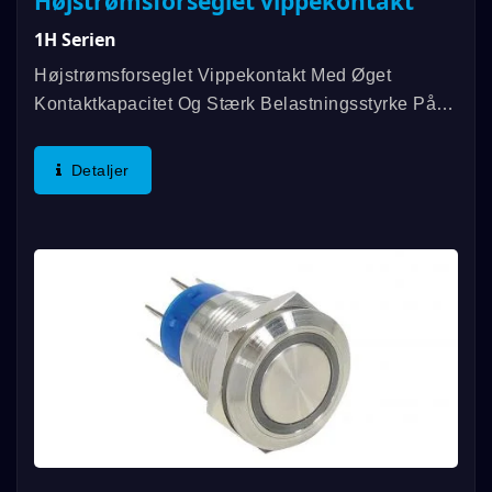
Højstrømsforseglet vippekontakt
1H Serien
Højstrømsforseglet Vippekontakt Med Øget
Kontaktkapacitet Og Stærk Belastningsstyrke På
12A. Den Oprindelige Teknologi Til At Fylde
Indersiden Af Rystehåndtaget Med
Detaljer
Silikoneinjektionsstøbning Opnår...