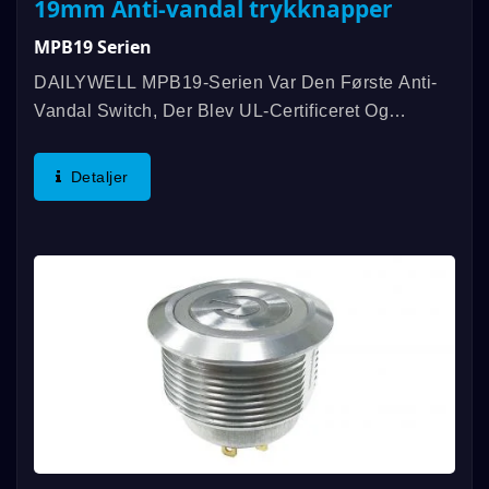
19mm Anti-vandal trykknapper
MPB19 Serien
DAILYWELL MPB19-Serien Var Den Første Anti-
Vandal Switch, Der Blev UL-Certificeret Og
Tilbyder En Bedømmelse På 3A/250VAC;
3A/28VDC. Yderligere Funktioner Inkluderer En
Detaljer
Bedømmelse På IP67, SPDT Eller...