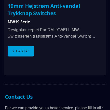
19mm Højstrøm Anti-vandal
Trykknap Switches
MW19 Serie
Designkonceptet For DAILYWELL MW-
Switchserien (højstrøms Anti-Vandal Switch)
Stammer Fra DAILYWELL MPB Anti-Vandal
Switchserien, Og Dens Belastningsanvendelser Er
Detaljer
Kun Op Til 5A/250VAC. De Fleste Industrielle...