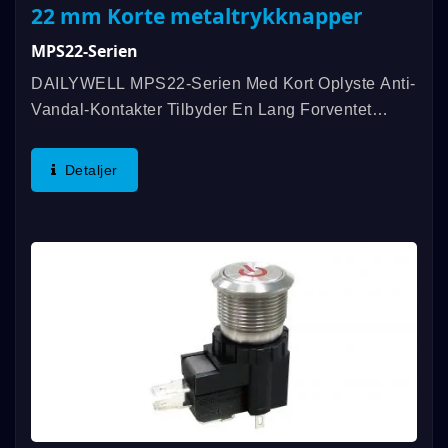
22 mm Korte metaltrykknapper
MPS22-Serien
DAILYWELL MPS22-Serien Med Kort Oplyste Anti-
Vandal-Kontakter Tilbyder En Lang Forventet
Levetid, Mekanisk Levetid Op Til 1.000.000
Cyklusser Og Elektrisk Levetid Op Til 200.000
Detaljer
Cyklusser. Vurderingen...