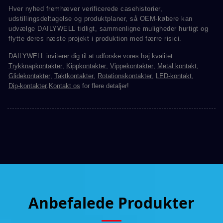
Hver nyhed fremhæver verificerede casehistorier,
udstillingsdeltagelse og produktplaner, så OEM-købere kan
udvælge DAILYWELL tidligt, sammenligne muligheder hurtigt og
flytte deres næste projekt i produktion med færre risici.
DAILYWELL inviterer dig til at udforske vores høj kvalitet
Trykknapkontakter
,
Kippkontakter
,
Vippekontakter
,
Metal kontakt
,
Glidekontakter
,
Taktkontakter
,
Rotationskontakter
,
LED-kontakt
,
Dip-kontakter
.
Kontakt os
for flere detaljer!
Anbefalede Produkter