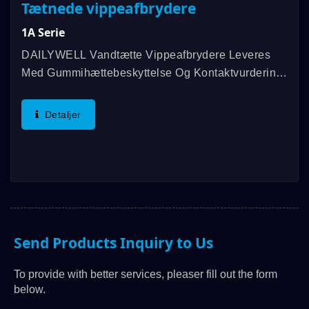
Tætnede vippeafbrydere
1A Serie
DAILYWELL Vandtætte Vippeafbrydere Leveres
Med Gummihættebeskyttelse Og Kontaktvurdering
Op Til 0,4VA, Og Vi Tilbyder En Række
Afbryderfunktioner Til Kunderne. Drifts
Detaljer
Temperaturintervallet Er Mellem...