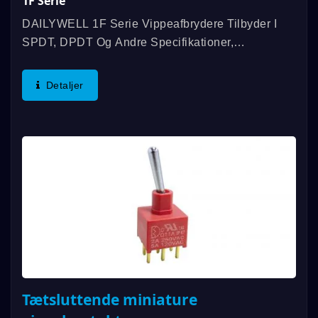
1F Serie
DAILYWELL 1F Serie Vippeafbrydere Tilbyder I
SPDT, DPDT Og Andre Specifikationer,
Kontaktvurdering Op Til 6A/125VAC; 3A/250VAC;
3A/30VDC, Og Overholder IP67 Standarden Og
Detaljer
Mekanisk Holdbarhed Op Til 100.000...
Tætsluttende miniature