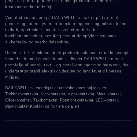
projekter går fra prototype til masseproduktion med færre
komponentrelaterede fejl.
Ved at standardisere på DAILYWELL kontakter på tværs af
paneler og kontrolsystemer forenkler ingeniør- og indkøbsteams
indkøb, opretholder ensartet kvalitet og forkorter
kvalifikationscykler, samtidig med at de opfylder regionale
sikkerheds- og overholdelseskrav.
Understøttet af dokumenteret produktionskapacitet og langvarigt
samarbejde med globale kunder, tilbyder DAILYWELL en bred
portefølje af panel-, taktil- og metal-løsninger mod hærværk, der
understøtter stabil elektrisk ydeevne og lang levetid i barske
miljøer.
DAILYWELL inviterer dig til at udforske vores høj kvalitet
Trykknapkontakter
,
Kippkontakter
,
Vippekontakter
,
Metal kontakt
,
Glidekontakter
,
Taktkontakter
,
Rotationskontakter
,
LED-kontakt
,
Dip-kontakter
.
Kontakt os
for flere detaljer!