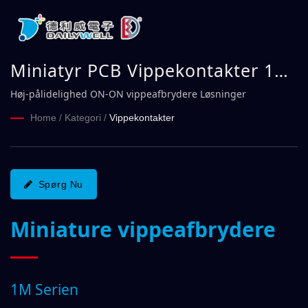
Miniatyr PCB Vippekontakter 1M
Serien | DAILYWELL
Høj-pålidelighed ON-ON vippeafbrydere Løsninger
Home
/
Kategori
/
Vippekontakter
Spørg Nu
Miniature vippeafbrydere
1M Serien