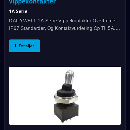
vippekontakter
1A Serie
DAILYWELL 1A Serie Vippekontakter Overholder
IP67 Standarder, Og Kontaktvurdering Op Til 5A.
Vi Tilbyder En Række Forskellige Skiftefunktioner,
SPDT, DPDT, 3PDT Og Mere. Vi Bruger Vandtæt
Detaljer
Tætningsdesign...