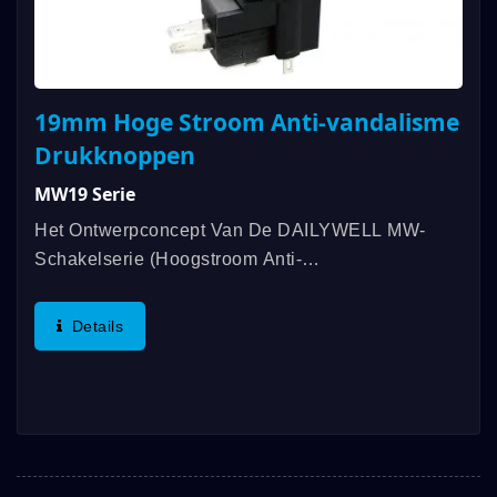
19mm Hoge Stroom Anti-vandalisme
Drukknoppen
MW19 Serie
Het Ontwerpconcept Van De DAILYWELL MW-
Schakelserie (hoogstroom Anti-
Vandalenschakelaar) Is Afkomstig Van De
DAILYWELL MPB Anti-Vandalenschakelaarserie
Details
En De Belastingstoepassingen Zijn Beperkt Tot
5A/250VAC....