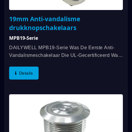
19mm Anti-vandalisme
drukknopschakelaars
MPB19-Serie
DAILYWELL MPB19-Serie Was De Eerste Anti-
Vandalismeschakelaar Die UL-Gecertificeerd Was,
Met Een Rating Van 3A/250VAC; 3A/28VDC. Extra
Functies Zijn Onder Andere Een Rating Van IP67,
Details
SPDT- Of DPDT-Functionaliteit...