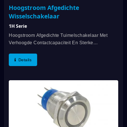
Hoogstroom Afgedichte
Wisselschakelaar
1H Serie
Hoogstroom Afgedichte Tuimelschakelaar Met
Verhoogde Contactcapaciteit En Sterke
Belastbaarheid Van 12A. De Oorspronkelijke
Technologie Van Het Vullen Van Het Binnenste
Details
Van De Schudhandgreep Met Siliconen...