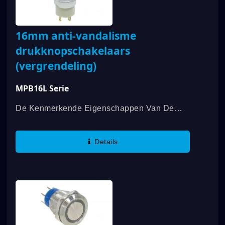
16mm anti-vandalisme
drukknopschakelaars
(vergrendeling)
MPB16L Serie
De Kenmerkende Eigenschappen Van De
MPB16L-Serie Verlichte Anti-Vandalisme
Schakelaars Zijn Het Ontwerp Van Vlakke
Details
LED, Herkenbare LED-Aansluiting, 2 LED-
Schakelfuncties...