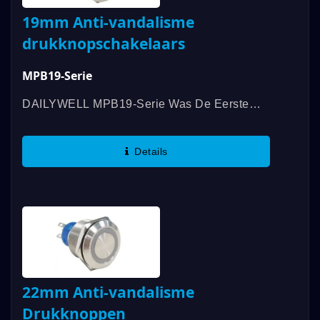
19mm Anti-vandalisme
drukknopschakelaars
MPB19-Serie
DAILYWELL MPB19-Serie Was De Eerste
Anti-Vandalismeschakelaar Die UL-
Gecertificeerd Was, Met Een Rating Van
Details
3A/250VAC; 3A/28VDC. Extra Functies Zijn
Onder...
22mm Anti-vandalisme
Drukknoppen