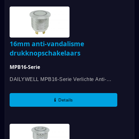
16mm anti-vandalisme
drukknopschakelaars
MPB16-Serie
DAILYWELL MPB16-Serie Verlichte Anti-
Vandalen Schakelaars Bieden Een Lange
Levensverwachting, Waterbestendigheid Tot
Details
IP67-Classificatie En Ring- Of
Stroomsymboolverlichting....