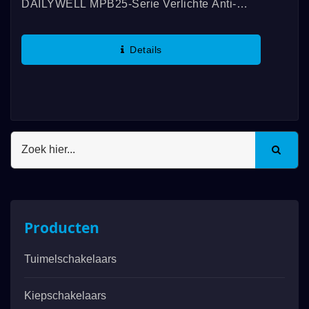
DAILYWELL MPB25-Serie Verlichte Anti-
Vandalisme Schakelaars Zijn UL-
Gecertificeerd, Met Een Beoordeling Van
Details
3A/250VAC; 3A/28VDC. De Kenmerkende
Eigenschappen...
Producten
Tuimelschakelaars
Kiepschakelaars