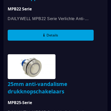
MPB22 Serie
DAILYWELL MPB22 Serie Verlichte Anti-
Vandalisme Schakelaars Is UL-
Gecertificeerd, Met Een Beoordeling Van
Details
3A/250VAC; 3A/28VDC. Deze Schakelaars
Voldoen...
25mm anti-vandalisme
drukknopschakelaars
MPB25-Serie