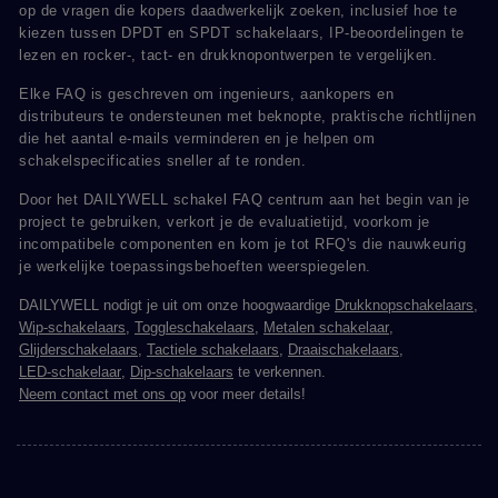
op de vragen die kopers daadwerkelijk zoeken, inclusief hoe te
kiezen tussen DPDT en SPDT schakelaars, IP-beoordelingen te
lezen en rocker-, tact- en drukknopontwerpen te vergelijken.
Elke FAQ is geschreven om ingenieurs, aankopers en
distributeurs te ondersteunen met beknopte, praktische richtlijnen
die het aantal e-mails verminderen en je helpen om
schakelspecificaties sneller af te ronden.
Door het DAILYWELL schakel FAQ centrum aan het begin van je
project te gebruiken, verkort je de evaluatietijd, voorkom je
incompatibele componenten en kom je tot RFQ's die nauwkeurig
je werkelijke toepassingsbehoeften weerspiegelen.
DAILYWELL nodigt je uit om onze hoogwaardige
Drukknopschakelaars
,
Wip-schakelaars
,
Toggleschakelaars
,
Metalen schakelaar
,
Glijderschakelaars
,
Tactiele schakelaars
,
Draaischakelaars
,
LED-schakelaar
,
Dip-schakelaars
te verkennen.
Neem contact met ons op
voor meer details!