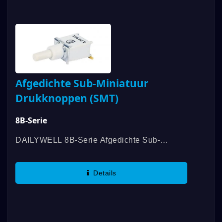
Afgedichte Sub-Miniatuur
Drukknoppen (SMT)
8B-Serie
DAILYWELL 8B-Serie Afgedichte Sub-
Miniatuur Drukknoppen Zijn Verkrijgbaar In
Een Oppervlaktemontage-Ontwerp Met Tape
Details
En Reel Verpakking. SPST- Of SPDT-
Functie...