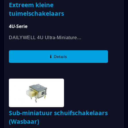
Extreem kleine
tuimelschakelaars
4U-Serie
DAILYWELL 4U Ultra-Miniature
Tuimelschakelaars Bieden Een
Verscheidenheid Aan Functies In Een
Details
Kleinere Maat. Met Een Dubbele Poolcircuit
Kunt U Kiezen...
Sub-miniatuur schuifschakelaars
(Wasbaar)