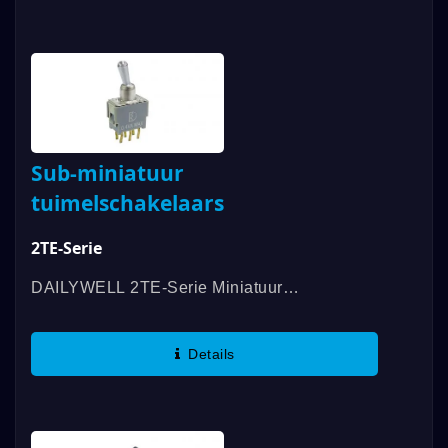
Certificering...
Sub-miniatuur
tuimelschakelaars
2TE-Serie
DAILYWELL 2TE-Serie Miniatuur
Tuimelschakelaars Bieden Zowel SPDT Als
DPDT En Zijn Afgedicht Volgens IP67-
Details
Normen. Deze Schakelaars Worden Geleverd
Met Verschillende...