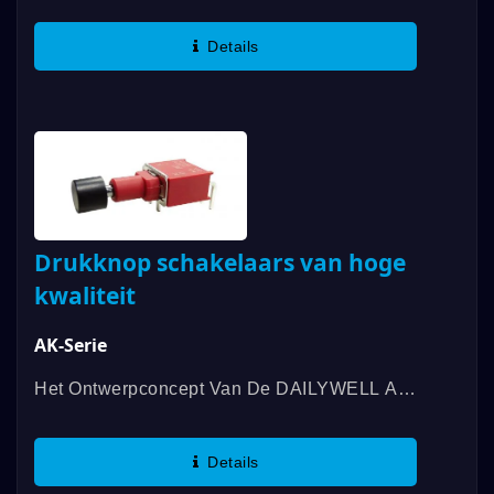
Bieden Een Verscheidenheid Aan
Schakelfuncties, SPDT, DPDT, En
Details
Contactrating Tot 3A. We Bieden Een
Verscheidenheid...
Drukknop schakelaars van hoge
kwaliteit
AK-Serie
Het Ontwerpconcept Van De DAILYWELL AK-
Serie Hoogwaardige Drukknoppen Is
Afkomstig Van De 7A-Serie Drukknoppen Met
Details
Water- En Stofdichtheid. De Beoordeling...