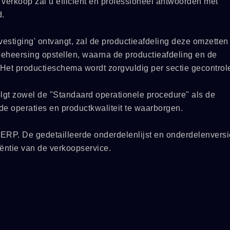
erkoop zal u efficiënt en professioneel antwoorden met
d.
estiging' ontvangt, zal de productieafdeling deze omzetten
beheersing opstellen, waarna de productieafdeling en de
. Het productieschema wordt zorgvuldig per sectie gecontrol
lgt zowel de "Standaard operationele procedure" als de
de operaties en productkwaliteit te waarborgen.
 ERP. De gedetailleerde onderdelenlijst en onderdelenversi
iëntie van de verkoopservice.