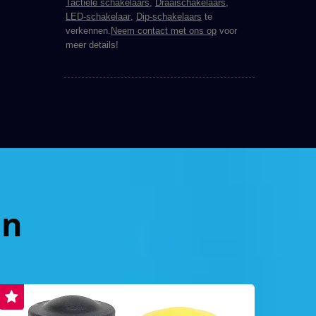
Tactiele schakelaars
,
Draaischakelaars
,
LED-schakelaar
,
Dip-schakelaars
te
verkennen.
Neem contact met ons op
voor
meer details!
en