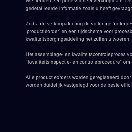
We hebben een professioneel verkoopteam. De v
gedetailleerde informatie zoals u heeft gevraag
Zodra de verkoopafdeling de volledige 'orderbev
'productieorder' en een tijdschema voor proces
kwaliteitsborgingsafdeling het zullen uitvoeren
Het assemblage- en kwaliteitscontroleproces vo
"Kwaliteitsinspectie- en controleprocedure" om 
Alle productieorders worden geregistreerd door
worden duidelijk vastgelegd voor de beste effic