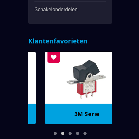
Schakelonderdelen
Klantenfavorieten
3M Serie