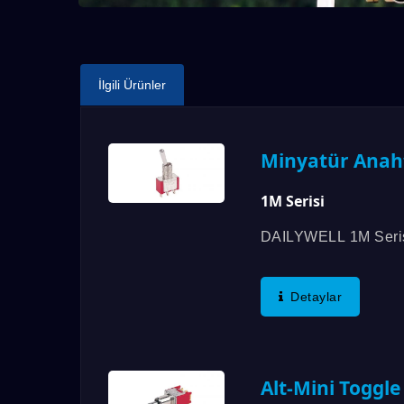
İlgili Ürünler
Minyatür Anah
1M Serisi
DAILYWELL 1M Seris
Sertifikasyonu Ve Ro
Sunar....
Detaylar
7M Serisi
Alt-Mini Toggle