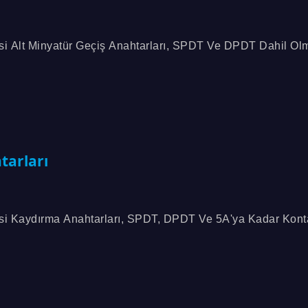
 Alt Minyatür Geçiş Anahtarları, SPDT Ve DPDT Dahil Ol
Aktüatör, Muhafaza Ve Terminasyon Seçeneği Sunar...
tarları
i Kaydırma Anahtarları, SPDT, DPDT Ve 5A'ya Kadar Kont
ahtarlama Fonksiyonları Sunar. Tek Veya Çift Kutuplu...