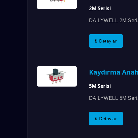
2M Serisi
DAILYWELL 2M Serisi
Üzere Birden Fazla 
Detaylar
Kaydırma Anah
5M Serisi
DAILYWELL 5M Seris
Değeri Ile Çeşitli An
Detaylar