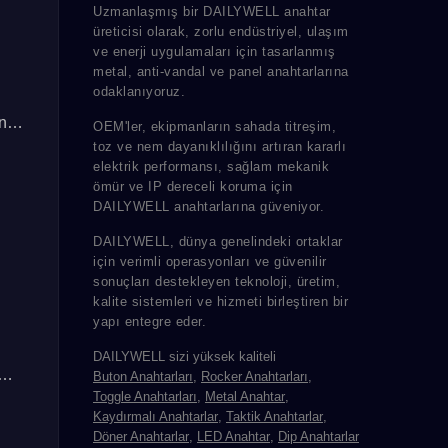
Uzmanlaşmış bir DAILYWELL anahtar
üreticisi olarak, zorlu endüstriyel, ulaşım
ve enerji uygulamaları için tasarlanmış
metal, anti-vandal ve panel anahtarlarına
odaklanıyoruz.
niş
OEM'ler, ekipmanların sahada titreşim,
toz ve nem dayanıklılığını artıran kararlı
elektrik performansı, sağlam mekanik
ömür ve IP dereceli koruma için
DAILYWELL anahtarlarına güveniyor.
DAILYWELL, dünya genelindeki ortaklar
için verimli operasyonları ve güvenilir
sonuçları destekleyen teknoloji, üretim,
kalite sistemleri ve hizmeti birleştiren bir
yapı entegre eder.
DAILYWELL sizi yüksek kaliteli
Buton Anahtarları
,
Rocker Anahtarları
,
Toggle Anahtarları
,
Metal Anahtar
,
Kaydırmalı Anahtarlar
,
Taktik Anahtarlar
,
Döner Anahtarlar
,
LED Anahtar
,
Dip Anahtarlar