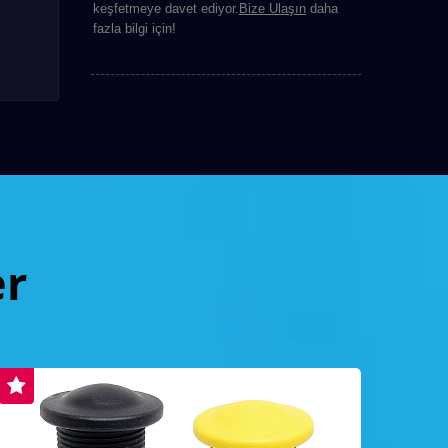
keşfetmeye davet ediyor.
Bize Ulaşın
daha
fazla bilgi için!
er