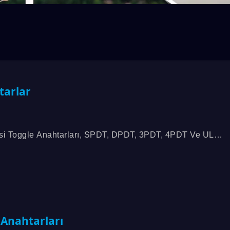
tarlar
i Toggle Anahtarları, SPDT, DPDT, 3PDT, 4PDT Ve UL
HS Uyumu Ile 5A'ya Kadar Olan Birçok Anahtarlamalı Işlev
MPB Serisi
1M Serisi
 Anahtarları