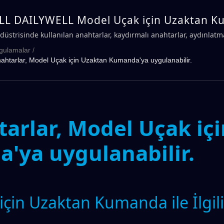
L DAILYWELL Model Uçak için Uzaktan 
 Anahtarlar
üstrisinde kullanılan anahtarlar, kaydırmalı anahtarlar, aydınlat
 buton anahtarları.
gulamalar
/
htarlar, Model Uçak için Uzaktan Kumanda'ya uygulanabilir.
rlar, Model Uçak içi
'ya uygulanabilir.
in Uzaktan Kumanda ile İlgili