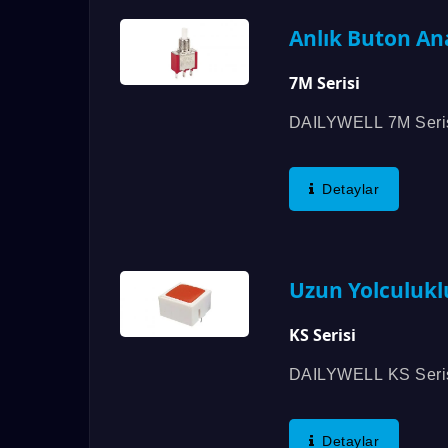
Anlık Buton An
7M Serisi
DAILYWELL 7M Serisi
Bir Bağlantı Seçeneği
Detaylar
Uzun Yolculuk
KS Serisi
DAILYWELL KS Serisi 
Renkte Mevcut Kapakl
Detaylar