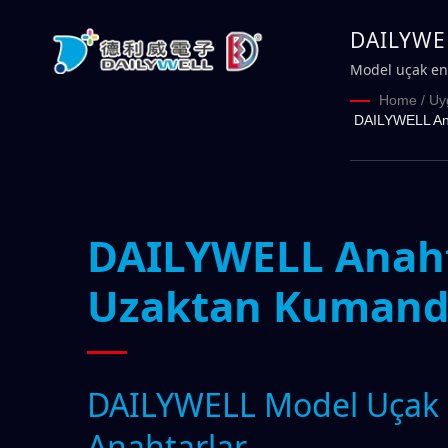
DAILYWEL
ile İlgili
Model uçak end
anahtarları ve
Home
/
Uy
DAILYWELL Ana
DAILYWELL Anahta
Uzaktan Kumanda
DAILYWELL Model Uçak iç
Anahtarlar