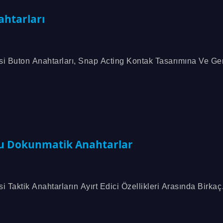
ahtarları
 Buton Anahtarları, Snap Acting Kontak Tasarımına Ve Ge
 Yelpazesine Sahiptir. Çeşitli Anahtarlama...
lu Dokunmatik Anahtarlar
Taktik Anahtarların Ayırt Edici Özellikleri Arasında Birkaç
ar, Yüksek Güvenilirlikli Kontak Ve Mükemmel...