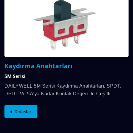
Kaydırma Anahtarları
5M Serisi
DAILYWELL 5M Serisi Kaydırma Anahtarları, SPDT,
DPDT Ve 5A'ya Kadar Kontak Değeri Ile Çeşitli
Anahtarlama Fonksiyonları Sunar. Tek Veya Çift
Kutuplu Seçeneklerle Gelir Ve Birden Fazla Aktüatör...
Detaylar