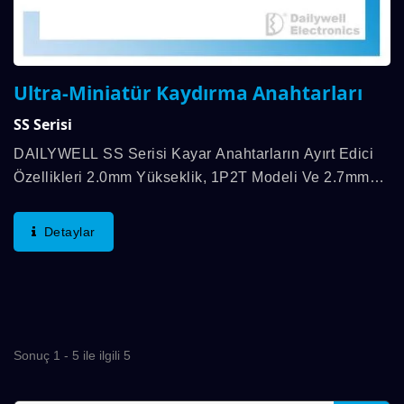
Ultra-Miniatür Kaydırma Anahtarları
SS Serisi
DAILYWELL SS Serisi Kayar Anahtarların Ayırt Edici
Özellikleri 2.0mm Yükseklik, 1P2T Modeli Ve 2.7mm
Strokudur. Pratik Sıcaklık Aralığı -10℃ Ile 50℃
Arasındadır. DAILYWELL Kayar Anahtarlar...
Detaylar
Sonuç 1 - 5 ile ilgili 5