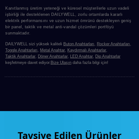
Kanıtlanmış üretim yeteneği ve küresel müşterilerle uzun vadeli
işbirliği ile desteklenen DAILYWELL, zorlu ortamlarda kararlı
elektrik performansını ve uzun hizmet ömrünü destekleyen geniş
bir panel, taktik ve metal anti-vandal çözümleri portföyü
sunmaktadır.
DAILYWELL sizi yüksek kaliteli
Buton Anahtarları
,
Rocker Anahtarları
,
Toggle Anahtarları
,
Metal Anahtar
,
Kaydırmalı Anahtarlar
,
Taktik Anahtarlar
,
Döner Anahtarlar
,
LED Anahtar
,
Dip Anahtarlar
keşfetmeye davet ediyor.
Bize Ulaşın
daha fazla bilgi için!
Tavsiye Edilen Ürünler