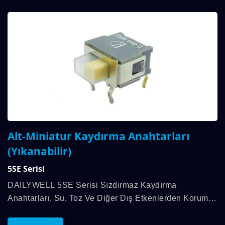
Alt-Miniatur Kaydırma Anahtarları
(Yıkanabilir)
5SE Serisi
DAILYWELL 5SE Serisi Sızdırmaz Kaydırma
Anahtarları, Su, Toz Ve Diğer Dış Etkenlerden Koruma
Için IP67 Derecelendirmesi Sunar. Ayrıca, 0.4VA'ya
Kadar Temas Derecesine Sahiptir. 3 Pozisyona