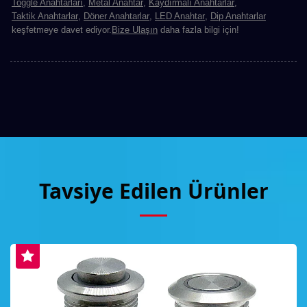
Toggle Anahtarları
,
Metal Anahtar
,
Kaydırmalı Anahtarlar
,
Taktik Anahtarlar
,
Döner Anahtarlar
,
LED Anahtar
,
Dip Anahtarlar
keşfetmeye davet ediyor.
Bize Ulaşın
daha fazla bilgi için!
Tavsiye Edilen Ürünler