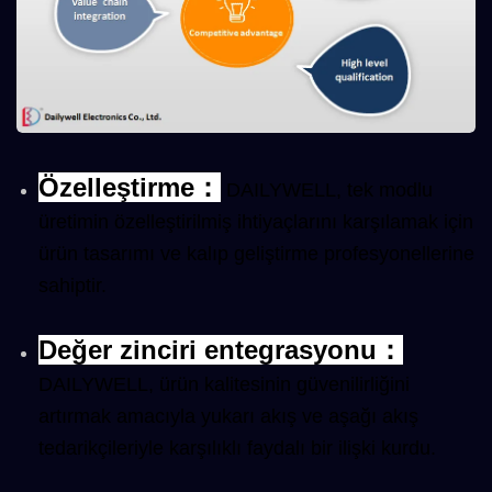
Özelleştirme
：
DAILYWELL, tek modlu
üretimin özelleştirilmiş ihtiyaçlarını karşılamak için
ürün tasarımı ve kalıp geliştirme profesyonellerine
sahiptir.
Değer zinciri entegrasyonu
：
DAILYWELL, ürün kalitesinin güvenilirliğini
artırmak amacıyla yukarı akış ve aşağı akış
tedarikçileriyle karşılıklı faydalı bir ilişki kurdu.