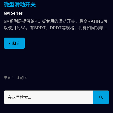
微型滑动开关
6M Series
6M系列是提供给PC 板专用的滑动开关，最高RATING可
以使用到3A，有SPDT、DPDT等规格，拥有如同钢琴键
的优雅外观，拨柄更多达5种样式可以选用，应用面相当
广泛，举凡各类的仪器设备及消费性电子…等，依照设
细节
计，提供更稳固于板上的结构，并且让拨动更确实，开关
不易位移，不论是机构开孔式的安装，或是外露拨柄的设
计，德利威6M滑动开关系列都能够给予最佳质感的外观
和稳定的绝佳使用手感。
结果 1 - 4 的 4