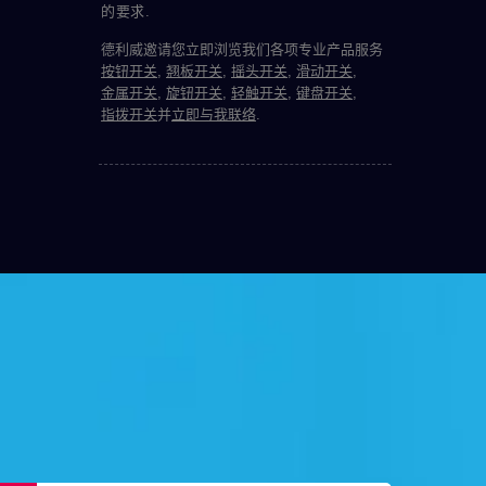
的要求.
德利威邀请您立即浏览我们各项专业产品服务
按钮开关
,
翘板开关
,
摇头开关
,
滑动开关
,
金属开关
,
旋钮开关
,
轻触开关
,
键盘开关
,
指拨开关
并
立即与我联络
.