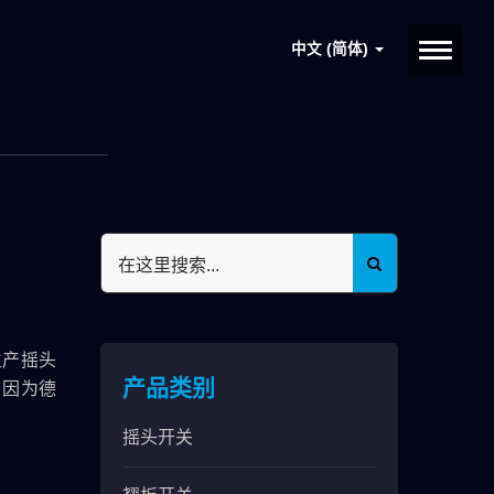
中文 (简体)
生产摇头
产品类别
，因为德
摇头开关