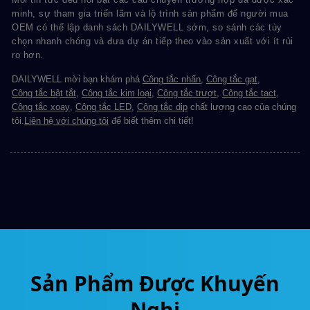
minh, sự tham gia triển lãm và lộ trình sản phẩm để người mua
OEM có thể lập danh sách DAILYWELL sớm, so sánh các tùy
chọn nhanh chóng và đưa dự án tiếp theo vào sản xuất với ít rủi
ro hơn.
DAILYWELL mời bạn khám phá
Công tắc nhấn
,
Công tắc gạt
,
Công tắc bật tắt
,
Công tắc kim loại
,
Công tắc trượt
,
Công tắc tact
,
Công tắc xoay
,
Công tắc LED
,
Công tắc dip
chất lượng cao của chúng
tôi.
Liên hệ với chúng tôi
để biết thêm chi tiết!
Sản Phẩm Được Khuyến
Nghị