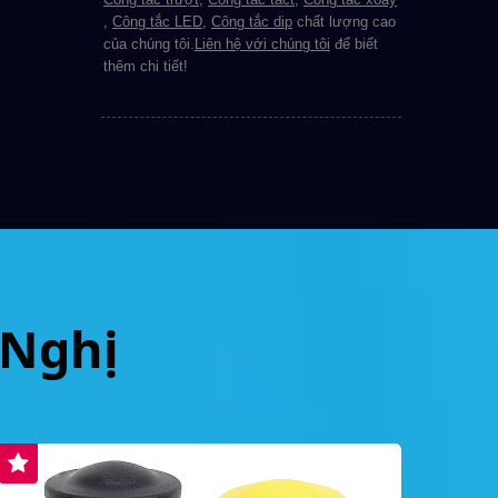
,
Công tắc LED
,
Công tắc dip
chất lượng cao
của chúng tôi.
Liên hệ với chúng tôi
để biết
thêm chi tiết!
 Nghị