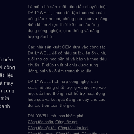
Là một nhà sản xuất công tắc chuyên biệt
DAILYWELL, chúng tôi tập trung vào các
công tắc kim loại, chống phá hoại và bảng
điều khiển được thiết kế cho các ứng
dụng công nghiệp, giao thông và năng
lượng đòi hỏi.
Các nhà sản xuất OEM dựa vào công tắc
DAILYWELL để có hiệu suất điện ổn định,
tuổi thọ cơ học bền bỉ và bảo vệ theo tiêu
à hiệu
chuẩn IP giúp thiết bị chịu được rung
ới công
động, bụi và độ ẩm trong thực địa.
ật liệu
DAILYWELL tích hợp công nghệ, sản
và máy
xuất, hệ thống chất lượng và dịch vụ vào
ôi cung
một cấu trúc thống nhất hỗ trợ hoạt động
 thời
hiệu quả và kết quả đáng tin cậy cho các
đối tác trên toàn thế giới.
 danh
DAILYWELL mời bạn khám phá
Công tắc nhấn
,
Công tắc gạt
,
Công tắc bật tắt
,
Công tắc kim loại
,
Công tắc trượt
,
Công tắc tact
,
Công tắc xoay