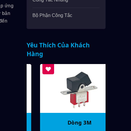
áp ứng
ơ bản
Bộ Phận Công Tắc
 đến
Yêu Thích Của Khách
Hàng
Dòng 3M