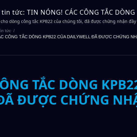
 tin tức: TIN NÓNG! CÁC CÔNG TẮC DÒNG
LYWELL ĐÃ ĐƯỢC CHỨNG NHẬN BỞI TUV &
T cho dòng công tắc KPB22 của chúng tôi, đã được chứng nhận đầy
WELL
LL
in tức
/
ÁC CÔNG TẮC DÒNG KPB22 CỦA DAILYWELL ĐÃ ĐƯỢC CHỨNG NH
CÔNG TẮC DÒNG KPB2
 ĐÃ ĐƯỢC CHỨNG NH