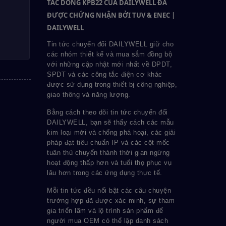
TẮC DÒNG KPB22 CỦA DAILYWELL ĐÃ
ĐƯỢC CHỨNG NHẬN BỞI TUV & ENEC |
DAILYWELL
Tin tức chuyển đổi DAILYWELL giữ cho
các nhóm thiết kế và mua sắm đồng bộ
với những cập nhật mới nhất về DPDT,
SPDT và các công tắc điện cơ khác
được sử dụng trong thiết bị công nghiệp,
giao thông và năng lượng.
Bằng cách theo dõi tin tức chuyển đổi
DAILYWELL, bạn sẽ thấy cách các mẫu
kim loại mới và chống phá hoại, các giải
pháp đạt tiêu chuẩn IP và các cột mốc
tuân thủ chuyển thành thời gian ngừng
hoạt động thấp hơn và tuổi thọ phục vụ
lâu hơn trong các ứng dụng thực tế.
Mỗi tin tức đều nổi bật các câu chuyện
trường hợp đã được xác minh, sự tham
gia triển lãm và lộ trình sản phẩm để
người mua OEM có thể lập danh sách