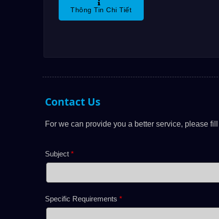
Thông Tin Chi Tiết
Chiếu Sáng, Là Vật
Liệu Nhựa Nhẹ, Đạt
Chứng Nhận IP65, Có
Mẫu Khắc Riêng...