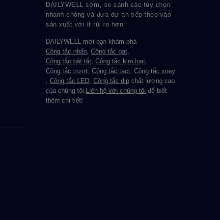
DAILYWELL sớm, so sánh các tùy chọn
nhanh chóng và đưa dự án tiếp theo vào
sản xuất với ít rủi ro hơn.
DAILYWELL mời bạn khám phá
Công tắc nhấn
,
Công tắc gạt
,
Công tắc bật tắt
,
Công tắc kim loại
,
Công tắc trượt
,
Công tắc tact
,
Công tắc xoay
,
Công tắc LED
,
Công tắc dip
chất lượng cao
của chúng tôi.
Liên hệ với chúng tôi
để biết
thêm chi tiết!