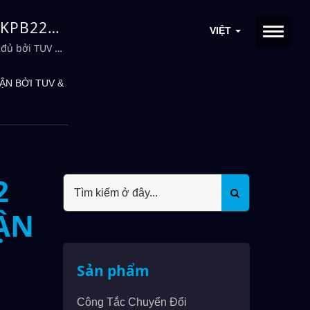
 KPB22
VIỆT
 ENEC |
 đủ bởi TUV &
ẬN BỞI TUV &
2
ẬN
Sản phẩm
Công Tắc Chuyển Đổi