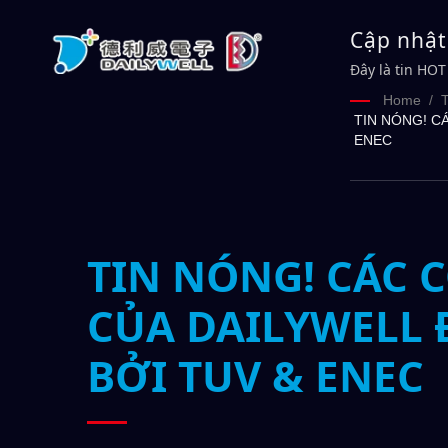
Cập nhật
CỦA DAI
Đây là tin HO
ENEC | DAILY
DAILYWE
Home
/
T
TIN NÓNG! C
ENEC
TIN NÓNG! CÁC 
CỦA DAILYWELL
BỞI TUV & ENEC