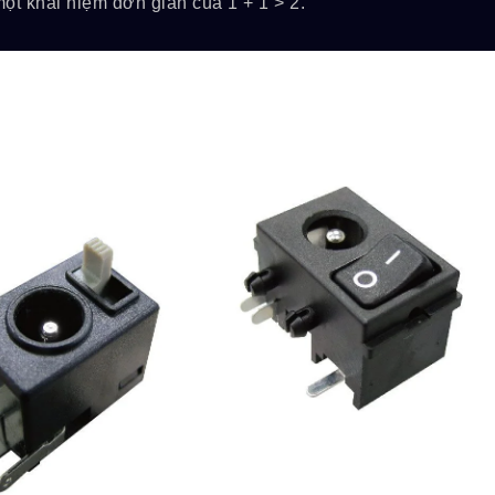
ột khái niệm đơn giản của 1 + 1 > 2.