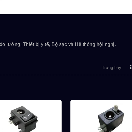
/đo lường, Thiết bị y tế, Bộ sạc và Hệ thống hội nghị.
Trưng bày:
Dòng MPB
Dòng 1M