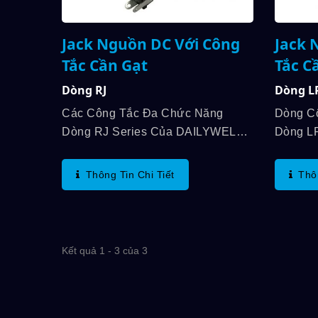
Jack Nguồn DC Với Công
Jack 
Tắc Cần Gạt
Tắc C
Dòng RJ
Dòng L
Các Công Tắc Đa Chức Năng
Dòng C
Dòng RJ Series Của DAILYWELL
Dòng L
Kết Hợp Jack Nguồn DC Với Công
Hợp Ja
Tắc Rocker, Tuổi Thọ Điện Lên
Cần Gạt
Thông Tin Chi Tiết
Thô
Đến 6.000 Chu Kỳ. Ngoài Ra, Điện
Xúc Lê
Áp Lên Đến...
Bền Cơ 
Kết quả 1 - 3 của 3