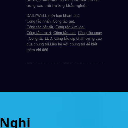
trong các môi trường khắc nghiệt.
DAILYWELL mời bạn khám phá
Công tắc nhấn
,
Công tắc gạt
,
Công tắc bật tắt
,
Công tắc kim loại
,
Công tắc trượt
,
Công tắc tact
,
Công tắc xoay
,
Công tắc LED
,
Công tắc dip
chất lượng cao
của chúng tôi.
Liên hệ với chúng tôi
để biết
thêm chi tiết!
 Nghị