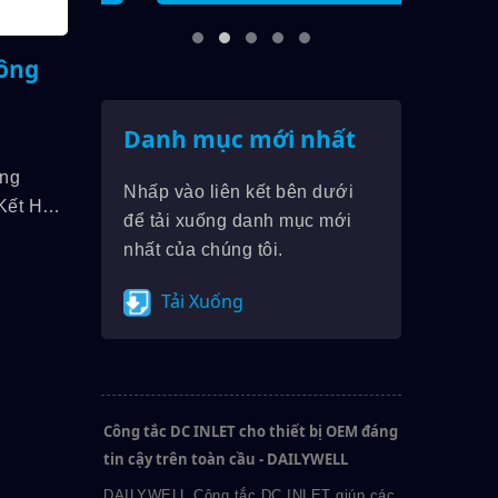
công
Danh mục mới nhất
ăng
Nhấp vào liên kết bên dưới
Kết Hợp
để tải xuống danh mục mới
Tắc
nhất của chúng tôi.
 Lên
 Ra, Xếp
Tải Xuống
Công tắc DC INLET cho thiết bị OEM đáng
tin cậy trên toàn cầu - DAILYWELL
DAILYWELL Công tắc DC INLET giúp các