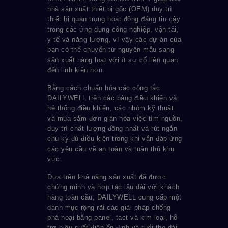
nhà sản xuất thiết bị gốc (OEM) duy trì
thiết bị quan trọng hoạt động đáng tin cậy
trong các ứng dụng công nghiệp, vận tải,
y tế và năng lượng, vì vậy các dự án của
bạn có thể chuyển từ nguyên mẫu sang
sản xuất hàng loạt với ít sự cố liên quan
đến linh kiện hơn.
Bằng cách chuẩn hóa các công tắc
DAILYWELL trên các bảng điều khiển và
hệ thống điều khiển, các nhóm kỹ thuật
và mua sắm đơn giản hóa việc tìm nguồn,
duy trì chất lượng đồng nhất và rút ngắn
chu kỳ đủ điều kiện trong khi vẫn đáp ứng
các yêu cầu về an toàn và tuân thủ khu
vực.
Dựa trên khả năng sản xuất đã được
chứng minh và hợp tác lâu dài với khách
hàng toàn cầu, DAILYWELL cung cấp một
danh mục rộng rãi các giải pháp chống
phá hoại bằng panel, tact và kim loại, hỗ
trợ hiệu suất điện ổn định và tuổi thọ dài