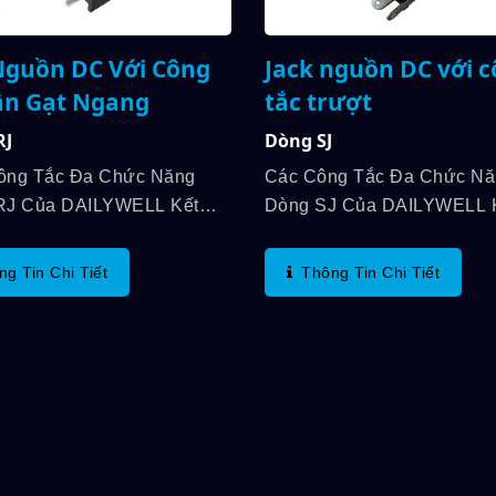
Nguồn DC Với Công
Jack nguồn DC với 
ần Gạt Ngang
tắc trượt
RJ
Dòng SJ
ông Tắc Đa Chức Năng
Các Công Tắc Đa Chức N
RJ Của DAILYWELL Kết
Dòng SJ Của DAILYWELL 
ck Nguồn DC Với Công Tắc
Jack Nguồn DC Với Công 
 Ngang. Công Suất Tiếp
Trượt, Và Tuổi Thọ Cơ Học
ng Tin Chi Tiết
Thông Tin Chi Tiết
n Đến 5A/15VDC. Và Độ
Đến 30.000 Chu Kỳ. Ngoài
Học Lên...
Hạng Điện...