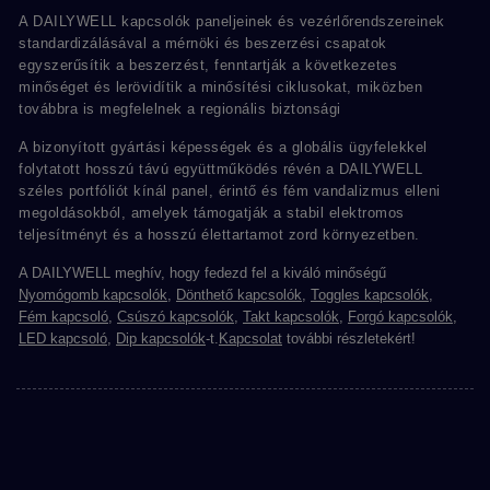
A DAILYWELL kapcsolók paneljeinek és vezérlőrendszereinek
standardizálásával a mérnöki és beszerzési csapatok
egyszerűsítik a beszerzést, fenntartják a következetes
minőséget és lerövidítik a minősítési ciklusokat, miközben
továbbra is megfelelnek a regionális biztonsági
A bizonyított gyártási képességek és a globális ügyfelekkel
folytatott hosszú távú együttműködés révén a DAILYWELL
széles portfóliót kínál panel, érintő és fém vandalizmus elleni
megoldásokból, amelyek támogatják a stabil elektromos
teljesítményt és a hosszú élettartamot zord környezetben.
A DAILYWELL meghív, hogy fedezd fel a kiváló minőségű
Nyomógomb kapcsolók
,
Dönthető kapcsolók
,
Toggles kapcsolók
,
Fém kapcsoló
,
Csúszó kapcsolók
,
Takt kapcsolók
,
Forgó kapcsolók
,
LED kapcsoló
,
Dip kapcsolók
-t.
Kapcsolat
további részletekért!