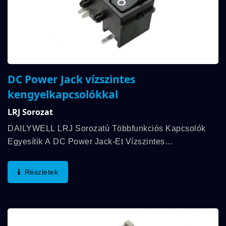
DC Power Jack vízszintes
kengyelkapcsolókkal
LRJ Sorozat
DAILYWELL LRJ Sorozatú Többfunkciós Kapcsolók
Egyesítik A DC Power Jack-Et Vízszintes
Kengyelkapcsolóval. A Kapcsolási Érték Akár
5A/15VDC, A Mechanikai Tartósság Pedig Min. 6 000
Részletek
Ciklus. Megrendelési...