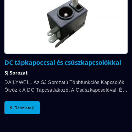
DC tápkapoccsal és csúszkapcsolókkal
SJ Sorozat
DAILYWELL Az SJ Sorozatú Többfunkciós Kapcsolók
Ötvözik A DC Tápcsatlakozót A Csúszkapcsolóval, És
Mechanikai Élettartamuk Elérheti A 30,000 Ciklust.
Ezenkívül Az Elektromos Besorolás Akár...
Részletek