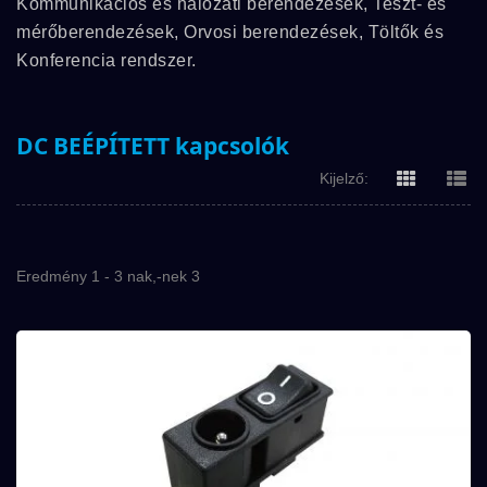
Kommunikációs és hálózati berendezések, Teszt- és
mérőberendezések, Orvosi berendezések, Töltők és
Konferencia rendszer.
DC BEÉPÍTETT kapcsolók
Kijelző:
Eredmény 1 - 3 nak,-nek 3