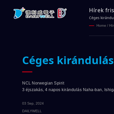
Hírek fri
DAILYWE
Céges kirándu
Home
/
Hí
Céges kirándulás
NCL Norwegian Spirit
3 éjszakás, 4 napos kirándulás Naha-ban, Ishi
03 Sep, 2024
DAILYWELL