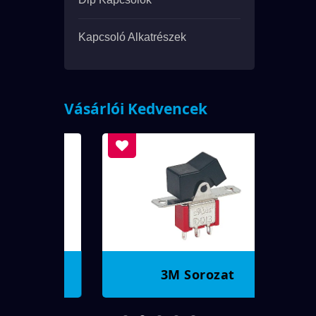
Kapcsoló Alkatrészek
Vásárlói Kedvencek
3M Sorozat