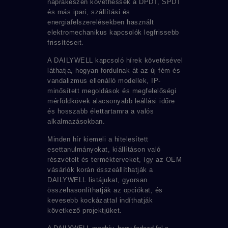
naprakészen követhessék a DPDT, SPDT
és más ipari, szállítási és
energiafelszerelésekben használt
elektromechanikus kapcsolók legfrissebb
frissítéseit.
A DAILYWELL kapcsoló hírek követésével
láthatja, hogyan fordulnak át az új fém és
vandalizmus ellenálló modellek, IP-
minősített megoldások és megfelelőségi
mérföldkövek alacsonyabb leállási időre
és hosszabb élettartamra a valós
alkalmazásokban.
Minden hír kiemeli a hitelesített
esettanulmányokat, kiállításon való
részvételt és termékterveket, így az OEM
vásárlók korán összeállíthatják a
DAILYWELL listájukat, gyorsan
összehasonlíthatják az opciókat, és
kevesebb kockázattal indíthatják
következő projektjüket.