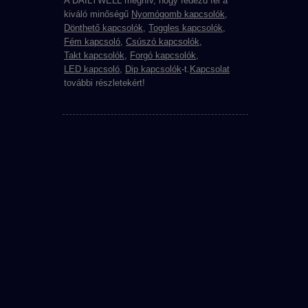
A DAILYWELL meghív, hogy fedezd fel a
kiváló minőségű
Nyomógomb kapcsolók
,
Dönthető kapcsolók
,
Toggles kapcsolók
,
Fém kapcsoló
,
Csúszó kapcsolók
,
Takt kapcsolók
,
Forgó kapcsolók
,
LED kapcsoló
,
Dip kapcsolók
-t.
Kapcsolat
további részletekért!