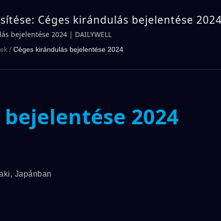
ssítése: Céges kirándulás bejelentése 2024
LL
lás bejelentése 2024 | DAILYWELL
rek
/
Céges kirándulás bejelentése 2024
 bejelentése 2024
gaki, Japánban