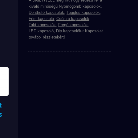
A DAILYWELL meghív, hogy fedezd fel a
lnek
kiváló minőségű
Nyomógomb kapcsolók
,
Dönthető kapcsolók
,
Toggles kapcsolók
,
Fém kapcsoló
,
Csúszó kapcsolók
,
 Az
Takt kapcsolók
,
Forgó kapcsolók
,
es
LED kapcsoló
,
Dip kapcsolók
-t.
Kapcsolat
további részletekért!
ási
k,
 És
t
s