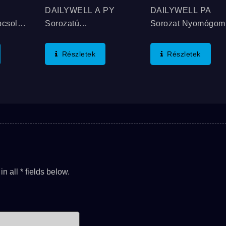
DAILYWELL A PY
DAILYWELL PA
csolói
Sorozatú
Sorozat Nyomógom
ságú
Nyomógombok Nylon
A Legolcsóbb,
kal És
Házban Érhetők El. A
Pillanatnyi, Tömített
Részletek
Részletek
vitellel
PY Sorozatú
Nyomógombok,
 A
Nyomógombok
Amelyek Panelre
iók
Menetes Panelre
Szerelhetők,
gy O-
Szerelhetők És IP67
Lehetőséggel A
t
Szabvány Szerint
Megvilágításra. Ez 
,...
Védettek. Emellett
Letisztult Design
Hosszú Élettartammal
Menetes Vagy
Rendelkeznek,...
Becsúsztatható/nyo