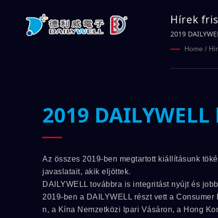
Hírek fri
DAILYWE
2019 DAILYWELL
Home
/
Hí
2019 DAILYWELL k
Az összes 2019-ben megtartott kiállításunk tök
javaslatait, akik eljöttek.
DAILYWELL továbbra is integritást nyújt és job
2019-ben a DAILYWELL részt vett a Consumer El
n, a Kína Nemzetközi Ipari Vásáron, a Hong Kon