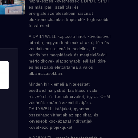
naprakészen követhessék a DPDT, SPDT
és más ipari, szállítási és
energiafelszerelésekben használt
elektromechanikus kapcsolók legfrissebb
frissítéseit.
A DAILYWELL kapcsoló hírek követésével
láthatja, hogyan fordulnak át az új fém és
vandalizmus ellenálló modellek, IP-
minősített megoldások és megfelelőségi
mérföldkövek alacsonyabb leállási időre
és hosszabb élettartamra a valós
alkalmazásokban.
Minden hír kiemeli a hitelesített
esettanulmányokat, kiállításon való
részvételt és termékterveket, így az OEM
vásárlók korán összeállíthatják a
DAILYWELL listájukat, gyorsan
összehasonlíthatják az opciókat, és
kevesebb kockázattal indíthatják
következő projektjüket.