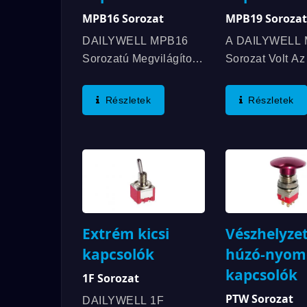
MPB16 Sorozat
MPB19 Sorozat
DAILYWELL MPB16
A DAILYWELL
Sorozatú Megvilágított
Sorozat Volt Az
Vandalizmus Elleni
UL Tanúsítvánn
Kapcsolók Hosszú
Rendelkező
Részletek
Részletek
Élettartamot, IP67
Vandalizmus El
Besorolású
Kapcsoló, Amel
Vízállóságot És Gyűrű
3A/250VAC; 3
Vagy Táp Jelzés
Értékeléssel
Megvilágítást Kínálnak.
Rendelkezik. T
DAILYWELL MPB16...
Jellemzők Köz
Tartozik Az IP67
Extrém kicsi
Vészhelyzet
kapcsolók
húzó-nyom
kapcsolók
1F Sorozat
PTW Sorozat
DAILYWELL 1F