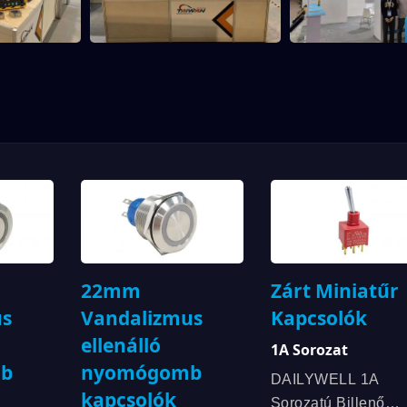
22mm
Zárt Miniatűr
us
Vandalizmus
Kapcsolók
ellenálló
1A Sorozat
b
nyomógomb
DAILYWELL 1A
kapcsolók
Sorozatú Billenő