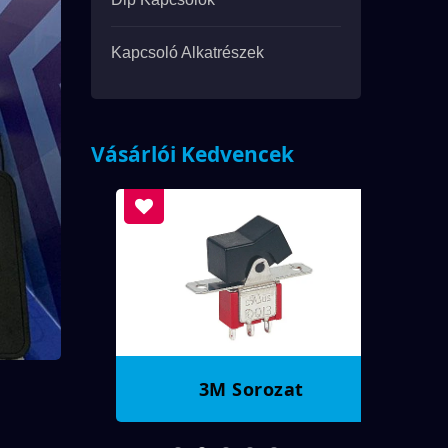
Kapcsoló Alkatrészek
Vásárlói Kedvencek
3M Sorozat