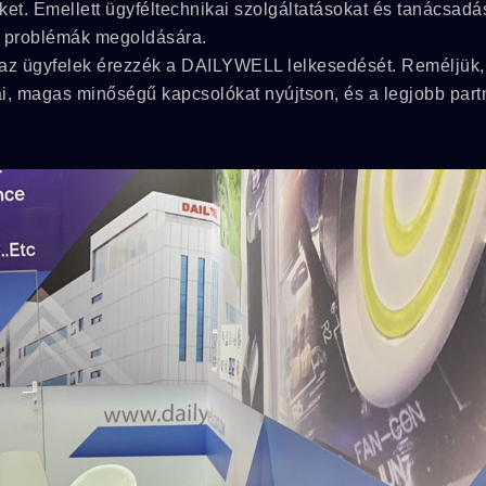
ket. Emellett ügyféltechnikai szolgáltatásokat és tanácsadá
ő problémák megoldására.
y az ügyfelek érezzék a DAILYWELL lelkesedését. Reméljük,
, magas minőségű kapcsolókat nyújtson, és a legjobb part