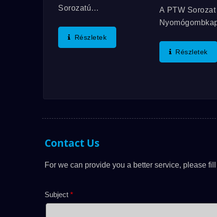
Sorozatú
A PTW Sorozat
Billenőkapcsolók
Nyomógombkap
SPDT, DPDT És Egyéb
Magas Szilárd
Részletek
Specifikációkban, A
Dupla Héjú Tok
Részletek
Kapcsolati
Teljesen Zárt Ki
Teljesítmény Akár
Rendelkeznek.
6A/125VAC;
Tömítési Funkc
3A/250VAC;
Közé Tartozik E
3A/30VDC, És
Gyűrűvel Ellátot
Megfelelnek Az IP67
Aktuátor Tömítés
Szabványnak, Valamint
Mechanikai...