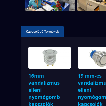
Kapcsolódó Termékek
16mm
19 mm-es
vandalizmus
vandalizm
elleni
elleni
nyomógomb
nyomógom
kapcsolók
kapcsolók