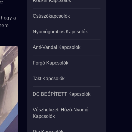
Rocker Kapcsolók
st
Csúszókapcsolók
 hogy a
nere
Nyomógombos Kapcsolók
Anti-Vandal Kapcsolók
Forgó Kapcsolók
Takt Kapcsolók
DC BEÉPÍTETT Kapcsolók
Vészhelyzeti Húzó-Nyomó
Kapcsolók
Dip Kapcsolók