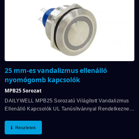
25 mm-es vandalizmus ellenálló
nyomógomb kapcsolók
MPB25 Sorozat
DAILYWELL MPB25 Sorozatú Világított Vandalizmus
Ellenálló Kapcsolók UL Tanúsítvánnyal Rendelkeznek,
3A/250VAC; 3A/28VDC Értékeléssel. A Jellegzetes
Jellemzők Közé Tartozik Az IP67 Besorolás...
Részletek