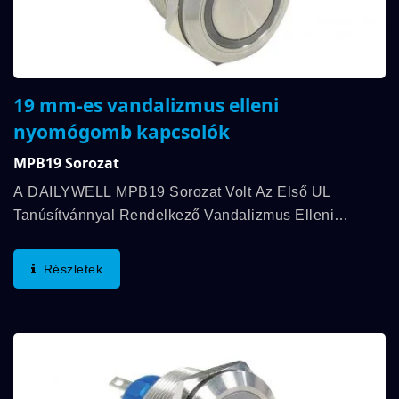
19 mm-es vandalizmus elleni
nyomógomb kapcsolók
MPB19 Sorozat
A DAILYWELL MPB19 Sorozat Volt Az Első UL
Tanúsítvánnyal Rendelkező Vandalizmus Elleni
Kapcsoló, Amely 3A/250VAC; 3A/28VDC Értékeléssel
Rendelkezik. További Jellemzők Közé Tartozik Az
Részletek
IP67...