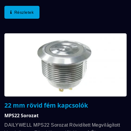
Kínálnak, Mechanikai Élettartam Akár 1 000 000
Ciklusig És Elektromos Élettartam Akár 200 000
Részletek
Ciklusig....
22 mm rövid fém kapcsolók
MPS22 Sorozat
DAILYWELL MPS22 Sorozat Rövidített Megvilágított