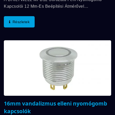
Kapcsolói 12 Mm-Es Beépítési Átmérővel
Rendelkeznek, Kompakt, Mégis Robusztus Vezérlési
Megoldást Kínálva. Tartós Fémházzal Készült, Ezek A
Részletek
Kapcsolók...
16mm vandalizmus elleni nyomógomb
kapcsolók