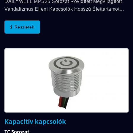
DAILYWELL MPS25 Sorozat Rövidített Megvilágított
Vandalizmus Elleni Kapcsolók Hosszú Élettartamot
Kínálnak, Mechanikai Élettartam Akár 1 000 000
Ciklusig És Elektromos Élettartam Akár 200 000
Részletek
Ciklusig....
Kapacitív kapcsolók
TC Sorozat