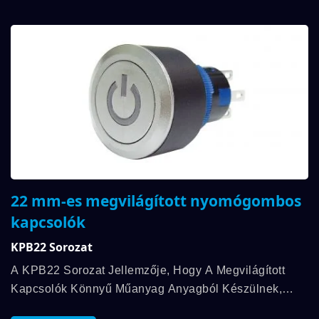
22 mm-es megvilágított nyomógombos
kapcsolók
KPB22 Sorozat
A KPB22 Sorozat Jellemzője, Hogy A Megvilágított
Kapcsolók Könnyű Műanyag Anyagból Készülnek,
Megfelelnek Az IP65 Jóváhagyásnak, Különböző