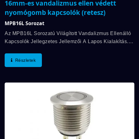
16mm-es vandalizmus ellen védett
nyomógomb kapcsolók (retesz)
MPB16L Sorozat
Az MPB16L Sorozatú Világított Vandalizmus Ellenálló
Kapcsolók Jellegzetes Jellemzői A Lapos Kialakítás.
LED, Felismerhető LED Terminál, 2 LED Kapcsolási
Funkció Belül És Kupak Pillanatnyi...
Részletek