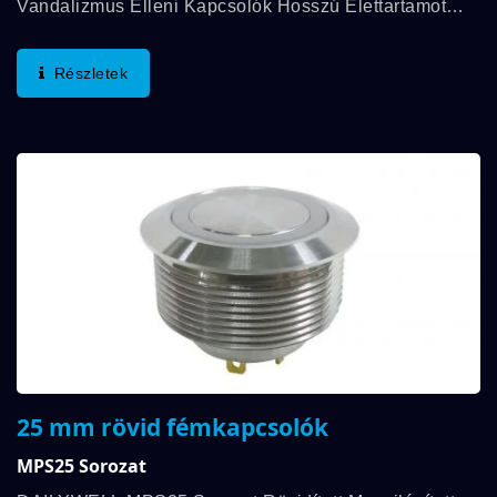
Vandalizmus Elleni Kapcsolók Hosszú Élettartamot
Kínálnak, Mechanikai Élettartam Akár 1 000 000
Ciklusig És Elektromos Élettartam Akár 200 000
Részletek
Ciklusig....
25 mm rövid fémkapcsolók
MPS25 Sorozat