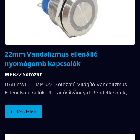
22mm Vandalizmus ellenálló
nyomógomb kapcsolók
MPB22 Sorozat
DAILYWELL MPB22 Sorozatú Világító Vandalizmus
Elleni Kapcsolók UL Tanúsítvánnyal Rendelkeznek,
3A/250VAC; 3A/28VDC Értékeléssel. Ezek A
Kapcsolók Megfelelnek Az IP67 Szabványoknak, És
Részletek
Hosszú...