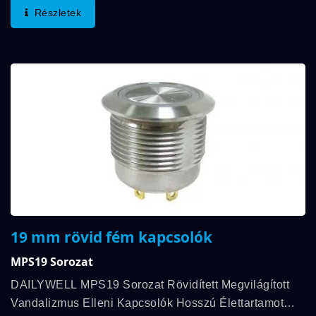
Faragott Mintával Testreszabhatók, És Rendelkeznek...
Részletek
19 mm rövid fém kapcsolók
MPS19 Sorozat
DAILYWELL MPS19 Sorozat Rövidített Megvilágított
Vandalizmus Elleni Kapcsolók Hosszú Élettartamot