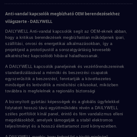
Anti-vandal kapcsolók megbízható OEM berendezésekhez
világszerte - DAILYWELL
DAILYWELL Anti-vandal kapcsolók segít az OEM-eknek abban,
hogy a kritikus berendezések megbízhatóan működjenek ipari,
szállítási, orvosi és energetikai alkalmazásokban, így a
projektjeid a prototípustól a sorozatgyártásig kevesebb
alkatrészhez kapcsolódó hibával haladhassanak.
A DAILYWELL kapcsolók paneljeinek és vezérlőrendszereinek
standardizálásával a mérnöki és beszerzési csapatok
egyszerűsítik a beszerzést, fenntartják a következetes
minőséget és lerövidítik a minősítési ciklusokat, miközben
továbbra is megfelelnek a regionális biztonsági
A bizonyított gyártási képességek és a globális ügyfelekkel
folytatott hosszú távú együttműködés révén a DAILYWELL
széles portfóliót kínál panel, érintő és fém vandalizmus elleni
megoldásokból, amelyek támogatják a stabil elektromos
teljesítményt és a hosszú élettartamot zord környezetben.
A DAILYWELL meghív, hogy fedezd fel a kiváló minőségű