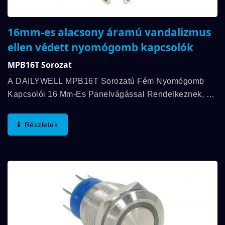
16mm-es alacsony áramú vandalizmus
ellen védett nyomógomb kapcsolók
MPB16T Sorozat
A DAILYWELL MPB16T Sorozatú Fém Nyomógomb
Kapcsolói 16 Mm-Es Panelvágással Rendelkeznek, És
Alacsony Áramú Alkalmazásokhoz Készültek, Amelyek
Pontos És Megbízható Működést Igényelnek....
Részletek