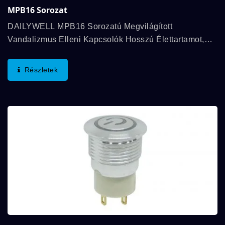
MPB16 Sorozat
DAILYWELL MPB16 Sorozatú Megvilágított
Vandalizmus Elleni Kapcsolók Hosszú Élettartamot,
IP67 Besorolású Vízállóságot És Gyűrű Vagy Táp
Jelzés Megvilágítást Kínálnak. DAILYWELL MPB16...
Részletek