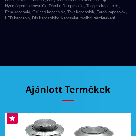
Nyomógomb kapcsolók
,
Dönthető kapcsolók
,
Toggles kapcsolók
,
Fém kapcsoló
,
Csúszó kapcsolók
,
Takt kapcsolók
,
Forgó kapcsolók
,
LED kapcsoló
,
Dip kapcsolók
-t.
Kapcsolat
további részletekért!
Ajánlott Termékek