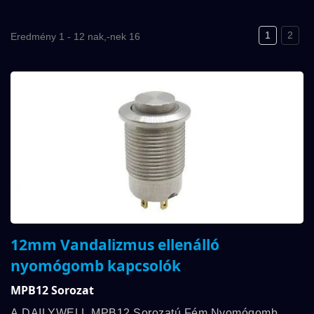
1
2
Eredmény 1 - 12 nak,-nek 16
12mm Vandalizmus ellenálló
nyomógomb kapcsolók
MPB12 Sorozat
A DAILYWELL MPB12 Sorozatú Fém Nyomógomb