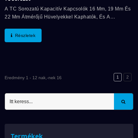
A TC Sorozatú Kapacitív Kapcsolók 16 Mm, 19 Mm És
22 Mm Átmérőjű Hüvelyekkel Kaphatók, És A
Működési Hőmérséklet Tartománya -20℃ És 65℃
Között Van. A Megkülönböztető Jellemzők...
Részletek
1
2
Eredmény 1 - 12 nak,-nek 16
Termékek