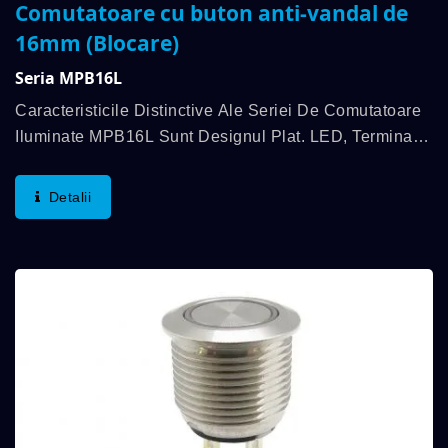
Comutatoare cu buton anti-vandal de
16mm (Blocare)
Seria MPB16L
Caracteristicile Distinctive Ale Seriei De Comutatoare
Iluminate MPB16L Sunt Designul Plat. LED, Terminal
LED Recognoscibil, 2 Funcții De Comutare LED În
Interior Și Capac Cu Aspect Momentane Atunci...
Detalii