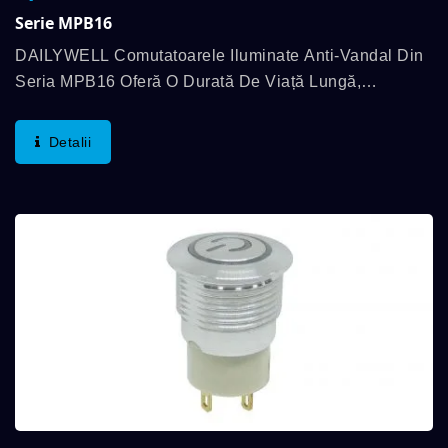
Serie MPB16
DAILYWELL Comutatoarele Iluminate Anti-Vandal Din
Seria MPB16 Oferă O Durată De Viață Lungă,
Rezistență La Apă Conform Standardului IP67 Și
Iluminare Cu Inel Sau Simbol De Alimentare.
Detalii
Comutatoarele...