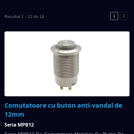
1
2
Rezultat 1 - 12 de 16
Comutatoare cu buton anti-vandal de
12mm
Seria MPB12