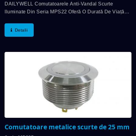
DAILYWELL Comutatoarele Anti-Vandal Scurte
Iluminate Din Seria MPS22 Oferă O Durată De Viață
Lungă, Cu O Durată Mecanică De Până La 1.000.000
De Cicluri Și O Durată Electrică De Până La 200.000...
Detalii
Comutatoare metalice scurte de 25 mm