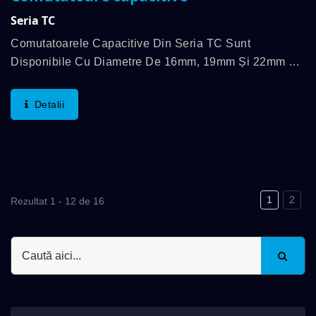
Seria TC
Comutatoarele Capacitive Din Seria TC Sunt
Disponibile Cu Diametre De 16mm, 19mm Și 22mm Și
Cu O Gamă De Temperatură De Funcționare Între
-20℃ Și 65℃. Caracteristicile Distinctive Sunt Forța...
Detalii
1
2
Rezultat 1 - 12 de 16