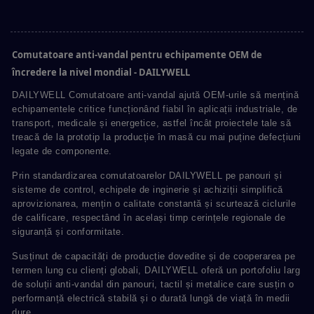
Comutatoare anti-vandal pentru echipamente OEM de
încredere la nivel mondial - DAILYWELL
DAILYWELL Comutatoare anti-vandal ajută OEM-urile să mențină
echipamentele critice funcționând fiabil în aplicații industriale, de
transport, medicale și energetice, astfel încât proiectele tale să
treacă de la prototip la producție în masă cu mai puține defecțiuni
legate de componente.
Prin standardizarea comutatoarelor DAILYWELL pe panouri și
sisteme de control, echipele de inginerie și achiziții simplifică
aprovizionarea, mențin o calitate constantă și scurtează ciclurile
de calificare, respectând în același timp cerințele regionale de
siguranță și conformitate.
Susținut de capacități de producție dovedite și de cooperarea pe
termen lung cu clienți globali, DAILYWELL oferă un portofoliu larg
de soluții anti-vandal din panouri, tactil și metalice care susțin o
performanță electrică stabilă și o durată lungă de viață în medii
dure.