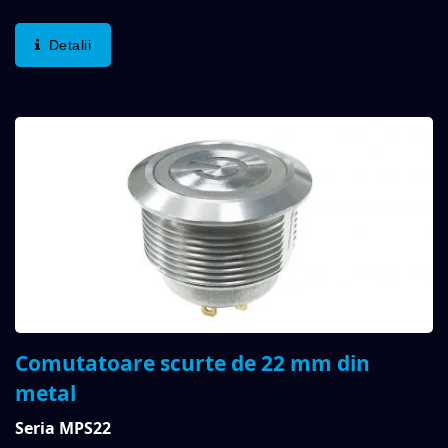
De Viață Lungă, Cu O Durată Mecanică De Până La
1.000.000 De Cicluri Și O Durată Electrică De Până...
Detalii
Comutatoare scurte de 22 mm din
metal
Seria MPS22