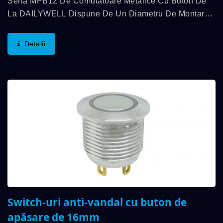
Seria MPB12 De Comutatoare Metalice Cu Buton De
La DAILYWELL Dispune De Un Diametru De Montare
De 12 Mm, Oferind O Soluție De Control Compactă,
Dar Robustă. Construit Cu Un Corp Metalic Durabil,
Detalii
Aceste...
Switch-uri anti-vandal cu buton de
apăsare de 16mm