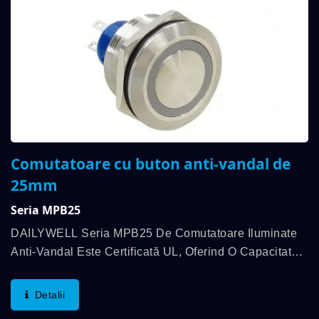
Comutatoare cu buton anti-vandal de
25mm
Seria MPB25
DAILYWELL Seria MPB25 De Comutatoare Iluminate
Anti-Vandal Este Certificată UL, Oferind O Capacitate
De 3A/250VAC; 3A/28VDC. Caracteristicile Distinctive
Sunt Clasificate IP67 Și O Durată De Viață...
Detalii