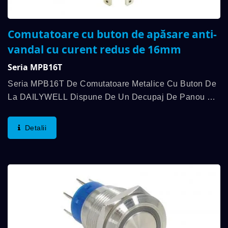
Comutatoare cu buton de apăsare anti-
vandal cu curent redus de 16mm
Seria MPB16T
Seria MPB16T De Comutatoare Metalice Cu Buton De
La DAILYWELL Dispune De Un Decupaj De Panou De
16 Mm Și Este Proiectată Pentru Aplicații Cu Curent
Redus Care Necesită O Funcționare Precisă Și
Detalii
Fiabilă....