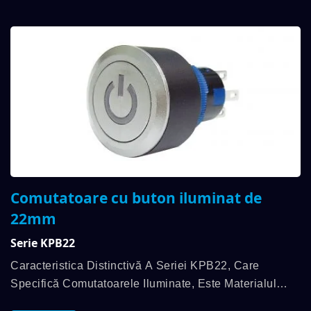
Comutatoare cu buton iluminat de
22mm
Serie KPB22
Caracteristica Distinctivă A Seriei KPB22, Care
Specifică Comutatoarele Iluminate, Este Materialul
Ușor Din Plastic, Care Îndeplinește Aprobarea IP65,