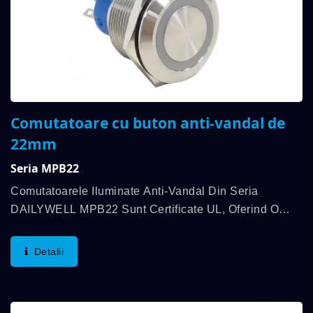
Comutatoare cu buton anti-vandal de
22mm
Seria MPB22
Comutatoarele Iluminate Anti-Vandal Din Seria
DAILYWELL MPB22 Sunt Certificate UL, Oferind O
Clasificare De 3A/250VAC; 3A/28VDC. Aceste
Comutatoare Respectă Standardele IP67 Și Au O
Detalii
Durată De Viață...