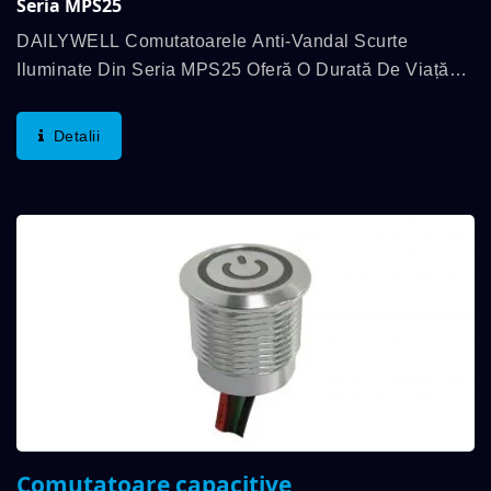
Seria MPS25
DAILYWELL Comutatoarele Anti-Vandal Scurte
Iluminate Din Seria MPS25 Oferă O Durată De Viață
Lungă, Cu O Durată Mecanică De Până La 1.000.000
De Cicluri Și O Durată Electrică De Până La 200.000...
Detalii
Comutatoare capacitive