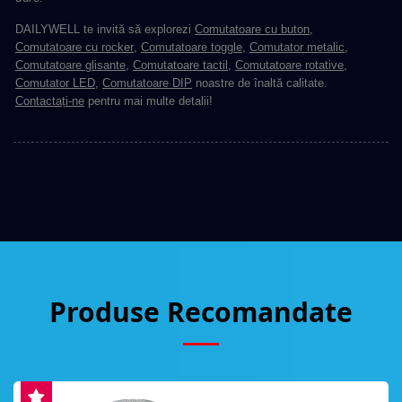
DAILYWELL te invită să explorezi
Comutatoare cu buton
,
Comutatoare cu rocker
,
Comutatoare toggle
,
Comutator metalic
,
Comutatoare glisante
,
Comutatoare tactil
,
Comutatoare rotative
,
Comutator LED
,
Comutatoare DIP
noastre de înaltă calitate.
Contactați-ne
pentru mai multe detalii!
Produse Recomandate