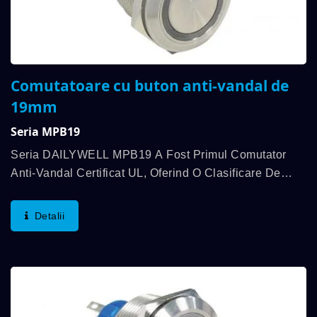
Comutatoare cu buton anti-vandal de
19mm
Seria MPB19
Seria DAILYWELL MPB19 A Fost Primul Comutator
Anti-Vandal Certificat UL, Oferind O Clasificare De
3A/250VAC; 3A/28VDC. Caracteristici Suplimentare
Includ O Clasificare IP67, Funcționalitate SPDT Sau
Detalii
DPDT...