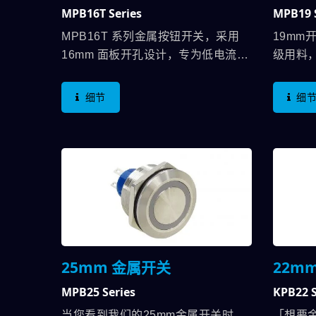
MPB16T Series
MPB19 
MPB16T 系列金属按钮开关，采用
19m
16mm 面板开孔设计，专为低电流应
级用料
用打造，提供稳定、精准的控制体
关，防护
验。开关外壳以高品质金属材质制
心即使
细节
细
成，具备抗破坏设计，能有效抵抗外
会被冲
部冲击与磨损，确保长期稳定运
防水等级
作。...
关周围
利威金
UL认
可耐5A
以满足
电流规
开关-
25mm 金属开关
22m
MPB25 Series
KPB22 S
当您看到我们的25mm金属开关时，
「想要