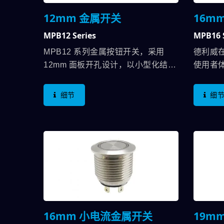
12mm 金属开关
16m
MPB12 Series
MPB16 
MPB12 系列金属按钮开关，采用
德利威
12mm 面板开孔设计，以小型化结构
使用者
提供稳定且可靠的操作体验。其金属
多，在M
外壳具备抗破坏特性，可有效抵抗外
压时，1
细节
细
部冲击与磨损，确保长期耐用与安全
此，将
性。...
即使使
不会造
动施力
后，会
产生误
结构设
场上最
计者，
16mm 小电流金属开关
19m
致，却