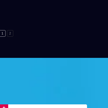
各种颜
，能做到
色切换功
，零操作
精准调整
1
2
后才让开
品寿命更
千万次以
用面更是
求提供客