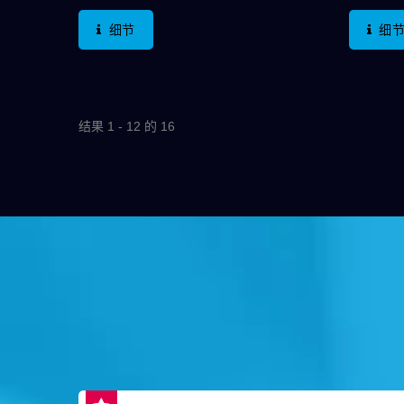
2A/36VDC。在防护等级上，可达到
2A/3
细节
细
IP67及达到IK10(不锈钢)，无论产品
IP67
使用于户外、水下以及防爆皆可满
使用于
足；在产品亮灯部份可选择无灯型
足；在
式、环形灯型式或电源符号加环形灯
式、环
结果 1 - 12 的 16
型式，在端子型式上可选择焊接端子
型式，
及接线方式或加连接器的运用；目前
及接线
开关外型上只有平面规格，材质部份
开关外
只有不锈钢，但德利威将持续开发此
只有不
系列其他规格，如高平面、铝合金材
系列其
质…等，并可依客户需求于按键上客
质…等
制文字或图案。 应用在电动共享单
制文字
车、卫浴设备、停车场门禁系统、工
车、卫
业控制、电脑周边、医疗设备…等。
业控制