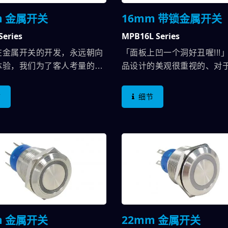
m 金属开关
16mm 带锁金属开关
Series
MPB16L Series
在金属开关的开发，永远朝向
「面板上凹一个洞好丑喔!!!
体验，我们为了客人考量的更
品设计的美观很重视的、对
PB16系列，我们研究手指按
色切换电路困难的，MPB16
6mm已经不容易使用，因
MPB16的LOCK版，在业界2
节
细节
人体工学考量在开关设计上，
16mm LOCK规格里最短的
用者留着指甲来操作开关，也
器寿命更可达到10万次循环
成干涉、不舒服的情形；在作
双色LED切换功能，只需要接
曲线的调整，让使用者按下
和开关共四个脚，即可开始
自动引导到开关作用点，不会
美观的金属开关，即是德利
触或未触发的情形。另外，在
MPB16L系列。我们将LOC
计上的功夫，让这颗产品是市
方式，从外观看的到下沉改
短小的开关，让客户的机构设
灯色，当开关自锁时，外观
减少些许困扰；虽然如此精
原本的状态，维持整个产品
m 金属开关
22mm 金属开关
能让电气规格达到2A的使用。
的美观，就因为这样的变更