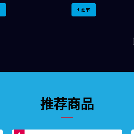
6VDC。在防护等级上，可达到
RGB LED，可以搭配调整
节
细节
及达到IK10(不锈钢)，无论产品
色，并且整合灯色切换功能
户外、水下以及防爆皆可满
两段双色切换、甚至三段三
产品亮灯部份可选择无灯型
能。 属于"触摸开关"的范畴
形灯型式或电源符号加环形灯
力、无克重、操作范围更是
在端子型式上可选择焊接端子
在开关接触面上，确实接触
方式或加连接器的运用；目前
关产生作动，防止误触，产
型上只有平面规格，材质部份
是远远超过机械开关，达到
锈钢，但德利威将持续开发此
上；金属电容开关的技术应
他规格，如高平面、铝合金材
广泛，可以完全依照您的需
，并可依客户需求于按键上客
制化的开关产品。
或图案。 应用在电动共享单
推荐商品
浴设备、停车场门禁系统、工
、电脑周边、医疗设备…等。