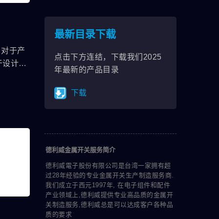
最新目录下载
」对于产
点击下方连结，下载我们2025
于设计灯
年最新的产品目录
L不只是
A
下载
产品，电
，还内建
上LED
使用非常
德利威金属开关服务简介
威
K辩视的
德利威電子股份有限公司是台湾一家拥有超
过28年经验的专业金属开关生产制造服务商.
变为不同
我们成立于西元1997年, 在电子组件和配件
会恢复到
产业领域上,德利威提供专业高品质的金属开
机构设计
关制造服务,德利威总是可以达成客户各种品
质的要求
与众不