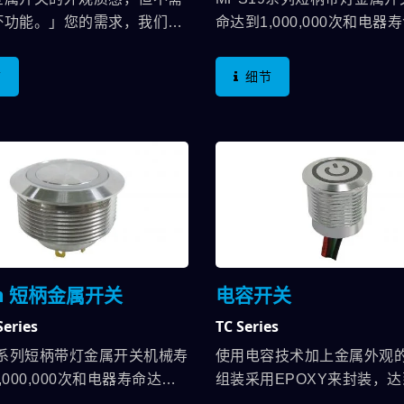
坏功能。」您的需求，我们都
命达到1,000,000次和电器
，塑胶版金属开关，拥有相同
200,000次，电气规格高达
与电气规格，使用塑胶外壳，
2A/36VDC。在防护等级上
节
细节
22mm开孔或16mm开孔安
IP67及达到IK10(不锈钢)
，外露的外观更经过处理，产
使用于户外、水下以及防爆
质感，让客户安装在设备上，
足；在产品亮灯部份可选择
色。 开关本身采用透光帽盖的
式、环形灯型式或电源符号
让应用更多样，可选不同帽盖
型式，在端子型式上可选择
LED灯来搭配使用，并拥有防
及接线方式或加连接器的运
P65等级，现在再增加了TUV
开关外型上只有平面规格，
EC，不管在通讯设备上，甚至
只有不锈钢，但德利威将持
器与生活可接触的地方，都更
系列其他规格，如高平面、
m 短柄金属开关
电容开关
人安心。
质…等，并可依客户需求于
eries
TC Series
制文字或图案。 应用在电
车、卫浴设备、停车场门禁
5系列短柄带灯金属开关机械寿
使用电容技术加上金属外观
业控制、电脑周边、医疗设
,000,000次和电器寿命达到
组装采用EPOXY来封装，
000次，电气规格高达
本体全防水的功能；另外全