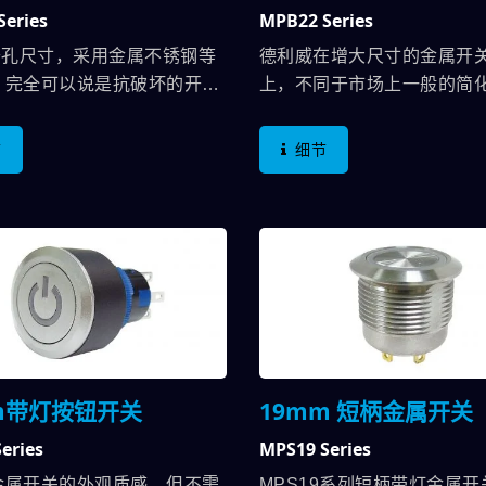
Series
MPB22 Series
同，所以除了让开关可以"无
轨"外，更让它变得简单容易
m开孔尺寸，采用金属不锈钢等
德利威在增大尺寸的金属开
使用不式不变，却对设计者
，完全可以说是抗破坏的开
上，不同于市场上一般的简
量人工费用时间。
等级更高达IK10，我们有信
反而增加了抗破坏最重要的材
机构面板损害了金属开关也不
不锈钢-外壳，防止常见的产
节
细节
击破坏的现象产生；开关正面
强度下降的问题，维持了IK10
达IP67，明确的保护金属开
的等级，使用上，也维持方
不会渗水进入机构里面。 德
需要懂我们一种尺寸的开关
属开关是目前市场上少数拥有
22mm金属开关在电气规格
证的金属开关。在电气规格方面
到5A，作动在3A/250VAC
，作动在3A/250VAC，已可
高电流规格，德利威还有另
绝大部份的使用者，若要更高
流开关-MW系列可以供使用
格，德利威还有另一个大电流
MW系列可以供使用者选用。
m带灯按钮开关
19mm 短柄金属开关
eries
MPS19 Series
金属开关的外观质感，但不需
MPS19系列短柄带灯金属