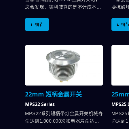
您会发现，德利威真的是不计成本的
要抗破
在提供优良开关产品给客人，厚厚的
听到了
金属用料，是我们对"抗破坏"的坚
的功能
细节
细
持，就是要撞不坏，直到使用期限为
可以使用
止，都不会被刻意破坏而不能使用。
装方式
同系列拥有的IK10与IP67不能少，双
生金属
Pole规格更能使用配线方式，使用双
更具特
色切换功能。 25mm金属开关在电
设计，
气规格方面可耐5A，作动在
颜色与
3A/250VAC，若要更高电流规格，德
水防尘I
利威还有另一个大电流开关-MW系列
与EN
可以供使用者选用。
工控仪
22mm 短柄金属开关
25m
加的让
MPS22 Series
MPS25 S
MPS22系列短柄带灯金属开关机械寿
MPS2
命达到1,000,000次和电器寿命达到
命达到1
200,000次，电气规格高达
200,