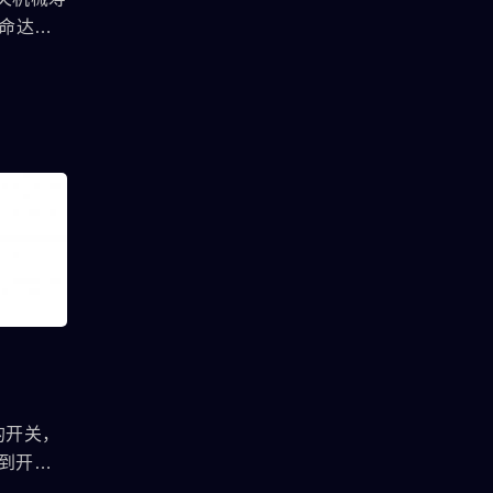
寿命达到
，可达到
，无论产品
皆可满
无灯型
加环形灯
焊接端子
用；目前
材质部份
续开发此
铝合金材
按键上客
动共享单
系统、工
的开关，
备…等。
达到开关
系列使用