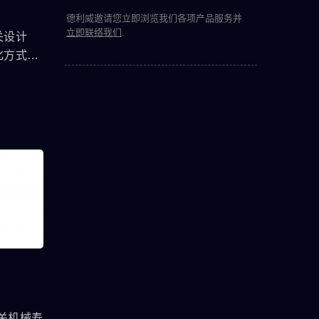
痛接
德利威邀请您立即浏览我们各项产品服务并
使用，
立即联络我们
.
关设计
省下了大
化方式，
质-金属
品变大、
与IP67
便性，只
就好。
方面可耐
。若要更
一个大电
者选用。
开关机械寿