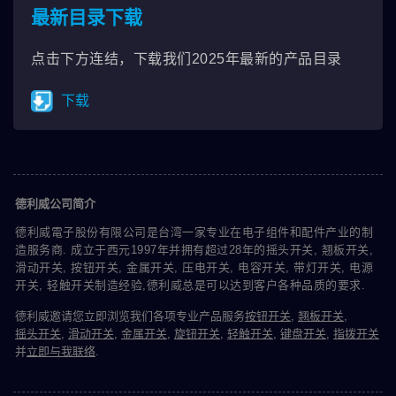
最新目录下载
点击下方连结，下载我们2025年最新的产品目录
下载
德利威公司简介
德利威電子股份有限公司是台湾一家专业在电子组件和配件产业的制
造服务商. 成立于西元1997年并拥有超过28年的摇头开关, 翘板开关,
滑动开关, 按钮开关, 金属开关, 压电开关, 电容开关, 带灯开关, 电源
开关, 轻触开关制造经验,德利威总是可以达到客户各种品质的要求.
德利威邀请您立即浏览我们各项专业产品服务
按钮开关
,
翘板开关
,
摇头开关
,
滑动开关
,
金属开关
,
旋钮开关
,
轻触开关
,
键盘开关
,
指拨开关
并
立即与我联络
.