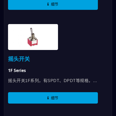
水密封的设计来避免因焊接或清理过程中的污染
细节
物侵入而影响正常的开关功能，有SPDT、
DPDT、3PDT等规格可选择，铜头和底座材质
皆符合尼龙UL94V-0标准。
摇头开关
1F Series
摇头开关1F系列，有SPDT、DPDT等规格，可
达到防水功能，开关寿命更高达10 万次，是重
型工业遥控器或船舶产业的最佳选择。
细节