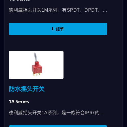
德利威摇头开关1M系列，有SPDT、DPDT、
3PDT、4PDT等功能，最高RATING可以使用
到5A，拥有UL认证并符合RoHS规范，在摇头
细节
开关1M系列里面我们除了90度及180度的设计
外，还能选择直向或横向的作动方式来配合使用
者的习惯，更有多种端子脚类型跟长度，提高使
用者更完善的固定方式。 在外观方面，我们拥
有各种配件及拨柄样式，让您使用德利威摇头开
关的时候，有更多元性的选择。
防水摇头开关
1A Series
德利威摇头开关1A系列，是一款符合IP67的防
水开关，最高RATING可以使用到5A，采用防