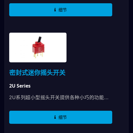
水达到IP65等级。有三种不同的端子脚选项可
细节
选用。 应用包括电信设备、仪器仪表、网路设
备和医疗设备。
密封式迷你摇头开关
2U Series
2U系列超小型摇头开关提供各种小巧的功能。
段落感清楚、易操作，具有左右或上下拨动的
PCB脚安装方式，防水密封达到IP67等级，它
细节
是我们使用上最小的摇头开关。 2U系列超小型
摇头开关在电信设备，仪器仪表和医疗设备市场