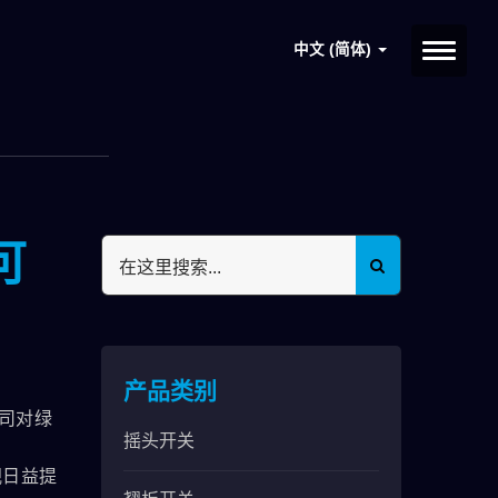
中文 (简体)
可
产品类别
公司对绿
摇头开关
视日益提