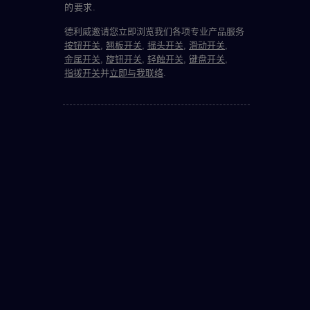
的要求.
德利威邀请您立即浏览我们各项专业产品服务
按钮开关
,
翘板开关
,
摇头开关
,
滑动开关
,
金属开关
,
旋钮开关
,
轻触开关
,
键盘开关
,
指拨开关
并
立即与我联络
.