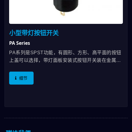
小型带灯按钮开关
PA Series
PA系列是SPST功能，有圆形、方形、高平面的按钮
上盖可以选择，带灯面板安装式按钮开关装在金属压
铸外壳中是为了那些寻求更美观外形和工业强度的耐
用性却又不牺牲风格的需求者而设计，并有多种颜色
细节
上盖可选择。 PA系列带灯按钮开关采用螺纹面板安
装，密封达到IP67标准。寿命长，寿命长达500,000
次并可在恶劣环境使用。 PA系列照明开关是音响功
放、家用电器、地板护理设备、医疗设备和家电市场
的绝佳产品。