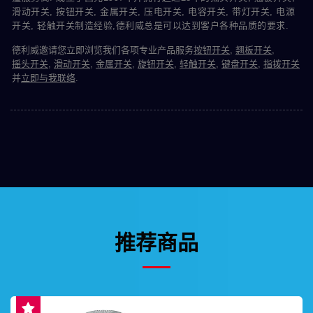
滑动开关, 按钮开关, 金属开关, 压电开关, 电容开关, 带灯开关, 电源
开关, 轻触开关制造经验,德利威总是可以达到客户各种品质的要求.
德利威邀请您立即浏览我们各项专业产品服务
按钮开关
,
翘板开关
,
摇头开关
,
滑动开关
,
金属开关
,
旋钮开关
,
轻触开关
,
键盘开关
,
指拨开关
并
立即与我联络
.
推荐商品