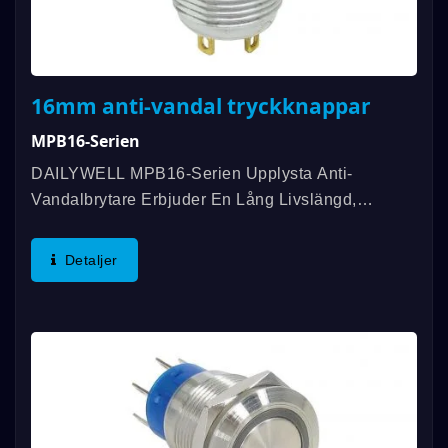
16mm anti-vandal tryckknappar
MPB16-Serien
DAILYWELL MPB16-Serien Upplysta Anti-
Vandalbrytare Erbjuder En Lång Livslängd,
Vattentålighet Enligt IP67-Klassificering Och Ring-
Eller Symbolbelysning För Ström. DAILYWELL
Detaljer
MPB16-Serien Anti-Vandalbrytare...