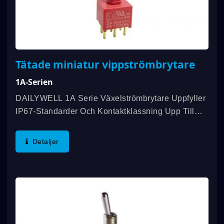
Tätade miniatur vippströmbrytare
1A-Serien
DAILYWELL 1A Serie Växelströmbrytare Uppfyller
IP67-Standarder Och Kontaktklassning Upp Till
5A. Vi Erbjuder En Mängd Olika
Växlingsfunktioner, SPDT, DPDT, 3PDT Och Mer.
Detaljer
Vi Använder Vattentät...