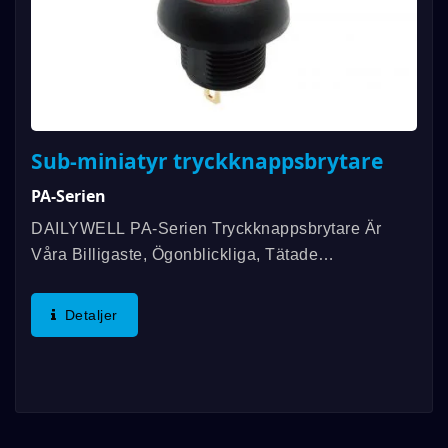
Sub-miniatyr tryckknappsbrytare
PA-Serien
DAILYWELL PA-Serien Tryckknappsbrytare Är
Våra Billigaste, Ögonblickliga, Tätade
Tryckknappsbrytare Som Monteras På Panel Med
Alternativ För Belysning. Denna Eleganta Design
Detaljer
Erbjuder Gängad Eller...