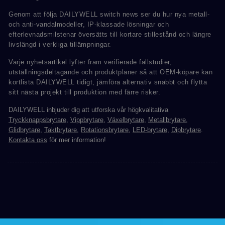
Genom att följa DAILYWELL switch news ser du hur nya metall-
och anti-vandalmodeller, IP-klassade lösningar och
efterlevnadsmilstenar översätts till kortare stillestånd och längre
livslängd i verkliga tillämpningar.
Varje nyhetsartikel lyfter fram verifierade fallstudier,
utställningsdeltagande och produktplaner så att OEM-köpare kan
kortlista DAILYWELL tidigt, jämföra alternativ snabbt och flytta
sitt nästa projekt till produktion med färre risker.
DAILYWELL inbjuder dig att utforska vår högkvalitativa
Tryckknappsbrytare
,
Vippbrytare
,
Växelbrytare
,
Metallbrytare
,
Glidbrytare
,
Taktbrytare
,
Rotationsbrytare
,
LED-brytare
,
Dipbrytare
.
Kontakta oss
för mer information!