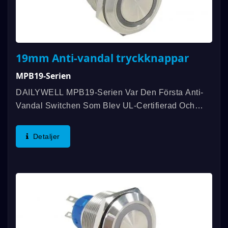
19mm Anti-vandal tryckknappar
MPB19-Serien
DAILYWELL MPB19-Serien Var Den Första Anti-
Vandal Switchen Som Blev UL-Certifierad Och
Erbjuder En Rating På 3A/250VAC; 3A/28VDC.
Ytterligare Funktioner Inkluderar En Rating På
Detaljer
IP67, SPDT Eller DPDT...