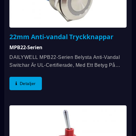
22mm Anti-vandal Tryckknappar
MPB22-Serien
DAILYWELL MPB22-Serien Belysta Anti-Vandal
Switchar Är UL-Certifierade, Med Ett Betyg På
3A/250VAC; 3A/28VDC. Dessa Switchar Uppfyller
IP67-Standarder Och Har En Lång Livslängd På
Detaljer
Upp Till 1 000 000 Livscykler...