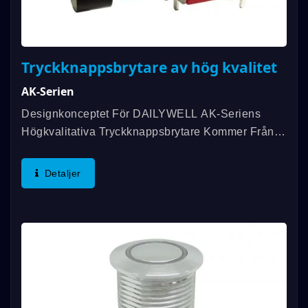
Tryckknappsbrytare av hög kvalitet
AK-Serien
Designkonceptet För DAILYWELL AK-Seriens
Högkvalitativa Tryckknappsbrytare Kommer Från
7A-Seriens Tryckknappsbrytare Med Vattentät Och
Dammtät Funktion. Denna Tryckknappsbrytare Har
Detaljer
En Belastning...