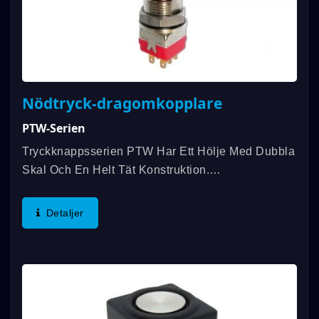
Nödtryck-dragomkopplare
PTW-Serien
Tryckknappsserien PTW Har Ett Hölje Med Dubbla
Skal Och En Helt Tät Konstruktion.
Tätningsegenskaper Inkluderar En O-Ring För
Tätning Av Aktuator, En Tätningsskiva För Panel
Detaljer
Och Epoxytätade Terminaler.
Användningsområden...