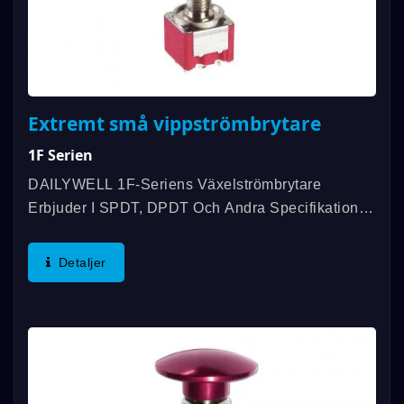
Extremt små vippströmbrytare
1F Serien
DAILYWELL 1F-Seriens Växelströmbrytare
Erbjuder I SPDT, DPDT Och Andra Specifikationer,
Kontaktnominering Upp Till 6A/125VAC;
3A/250VAC; 3A/30VDC, Och Uppfyller IP67-
Detaljer
Standard Och Mekanisk Hållbarhet...