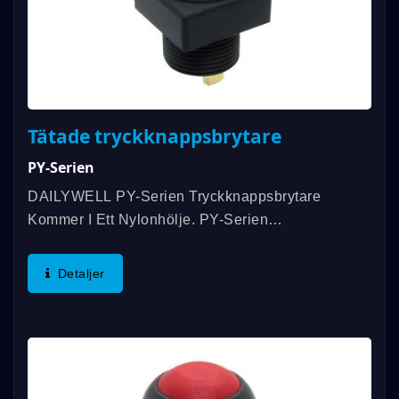
Tätade tryckknappsbrytare
PY-Serien
DAILYWELL PY-Serien Tryckknappsbrytare
Kommer I Ett Nylonhölje. PY-Serien
Tryckknappsbrytare Har En Gängad
Panelmontering Och Är Tätad Enligt IP67-
Detaljer
Standarder. Den Har Också En Lång Förväntad
Livslängd...