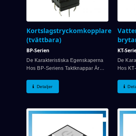
Kortslagstryckomkopplare
Vatte
(tvättbara)
bryta
BP-Serien
KT-Seri
De Karakteristiska Egenskaperna
De Kara
Hos BP-Seriens Taktknappar Är
Hos KT-
8*8mm Liten Storlek, Lång Elektrisk
Perfekt
Livslängd Och Vattentäta Belysta
Blandad
Detaljer
Deta
Taktknappar. Arbetsområdet För
Diffusor
Temperatur Sträcker Sig Mellan
För Att
-25℃...
Kontaktre