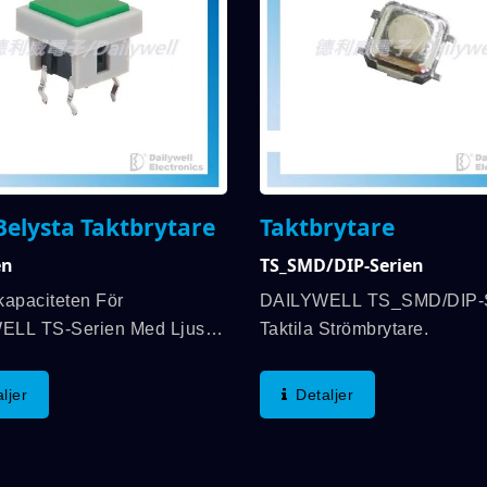
Belysta Taktbrytare
Taktbrytare
en
TS_SMD/DIP-Serien
kapaciteten För
DAILYWELL TS_SMD/DIP-S
ELL TS-Serien Med Ljust
Taktila Strömbrytare.
plysta Taktila Strömbrytare
Till DC 12V, 20mA Max.
ljer
Detaljer
SH-ON-Typ SPST-Funktion
änglig. Driftskraften Är
f...