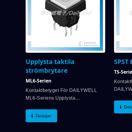
Upplysta taktila
SPST 
strömbrytare
TS-Seri
ML6-Serien
Kontakt
DAILYW
Kontaktbetyget För DAILYWELL
Fullt Up
ML6-Seriens Upplysta
Är Upp 
Taktsströmbrytare Är Upp Till
Deta
Och PU
50mA, 12VDC Och Driftkraften Är
Detaljer
Är Tillg
160±50gf. Driftstemperaturområdet
160±50g
Ligger Mellan -40℃ Och 85℃. Och