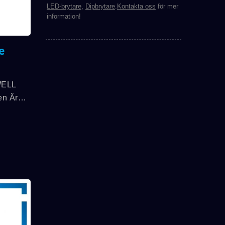
LED-brytare
,
Dipbrytare
.
Kontakta oss
för mer
information!
e
WELL
en Är
 SPST-
tkraften
. Och
n Är