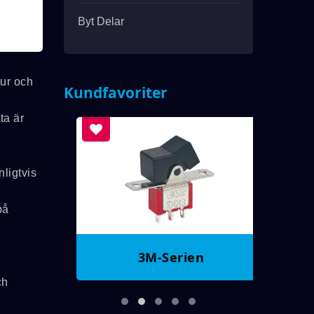
Byt Delar
tur och
Kundfavoriter
ta är
nligtvis
på
3M-Serien
ch