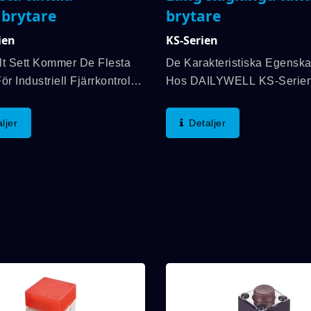
brytare
brytare
ien
KS-Serien
lt Sett Kommer De Flesta
De Karakteristiska Egensk
ör Industriell Fjärrkontroll
Hos DAILYWELL KS-Serie
tallera En Annan LED På
Taktknappar Är Kapslar I Fl
v Kontrollhandtaget För Att
Färger, Hög Tillförlitlighet F
ljer
Detaljer
lera Ledningen.
Kontakt Och Utmärkt
LL Ansåg Att Det Skulle
Växlingsåterkoppling Samt
atsbesparande...
Ljusstyrka Med Väl Blandad