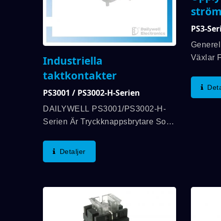
ström
PS3-Ser
Generel
Växlar F
Industriella
Att Ins
taktkontakter
Sidan A
Deta
PS3001 / PS3002-H-Serien
Kontrol
DAILYWE
DAILYWELL PS3001/PS3002-H-
Vara Pl
Serien Är Tryckknappsbrytare Som
Är Monterade På Kretskort Och Har
Ett Långt Slag. Du Kan Välja
Detaljer
Mellan Enpolig, Enkastbrytare Eller
Enpolig, Dubbelkast,
Dubbelverkande Brytare....