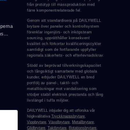
från prototyp till massproduktion med
färre komponentrelaterade fel.
Genom att standardisera på DAILYWELL
aperna
brytare över paneler och kontrollsystem
förenklar ingenjörs- och inköpsteam
ns
sourcing, upprätthåller konsekvent
era
kvalitet och förkortar kvalificeringscykler
ör
samtidigt som de fortfarande uppfyller
regionala säkerhets- och efterlevnadskrav.
Stödd av beprövad tillverkningskapacitet
...
och långsiktigt samarbete med globala
kunder, erbjuder DAILYWELL en bred
portfölj av panel-, taktil- och
metalllösningar mot vandalisering som
stödjer stabil elektrisk prestanda och lång
livslängd i tuffa miljöer.
DAILYWELL inbjuder dig att utforska vår
högkvalitativa
Tryckknappsbrytare
,
Vippbrytare
,
Växelbrytare
,
Metallbrytare
,
Glidbrytare
,
Taktbrytare
,
Rotationsbrytare
,