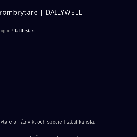
strömbrytare | DAILYWELL
tegori
/
Taktbrytare
re är låg vikt och speciell taktil känsla.