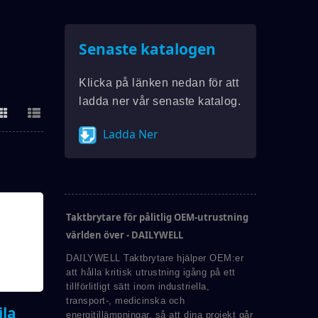
Senaste katalogen
Klicka på länken nedan för att
ladda ner vår senaste katalog.
Ladda Ner
Taktbrytare för pålitlig OEM-utrustning
världen över - DAILYWELL
DAILYWELL Taktbrytare hjälper OEM:er
att hålla kritisk utrustning igång på ett
tillförlitligt sätt inom industriella,
transport-, medicinska och
ila
energitillämpningar, så att dina projekt går