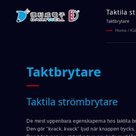
Taktila 
Taktbrytare
Home
/
Ka
Taktbrytare
Taktila strömbrytare
De mest uppenbara egenskaperna hos taktila bryta
Den gör "kvack, kvack" ljud när knappen trycks.