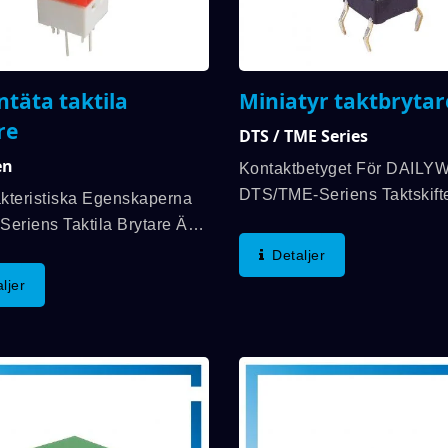
ntäta taktila
Miniatyr taktbrytar
re
DTS / TME Series
en
Kontaktbetyget För DAILY
DTS/TME-Seriens Taktskift
kteristiska Egenskaperna
Upp Till DC 12V 50mA Och
Seriens Taktila Brytare Är
Funktion Är Tillgänglig. Drif
 Känsel, Ljusstyrka Med Väl
Detaljer
Är 160±50gf Och 260±50gf
 LED, Unik Struktur För
ljer
Den Mekaniska Hållbarhete
platta Och Tätad Struktur
Upp Till...
 Säkerställa Hög
liabilitet....