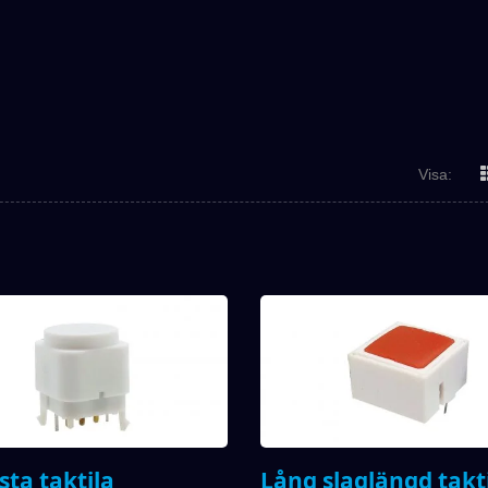
Visa:
sta taktila
Lång slaglängd takt