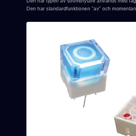
Den här typen av strömbrytare används med låg 
Den har standardfunktionen "av" och momentan