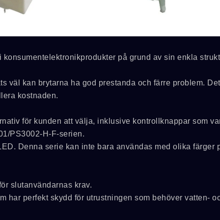
i konsumentelektronikprodukter på grund av sin enkla struk
s väl kan brytarna ha god prestanda och färre problem. Det
ollera kostnaden.
nativ för kunden att välja, inklusive kontrollknappar som va
001/PS3002-H-F-serien.
LED. Denna serie kan inte bara användas med olika färger 
MPB-Serien
1M-Serien
ör slutanvändarnas krav.
m har perfekt skydd för utrustningen som behöver vatten- o