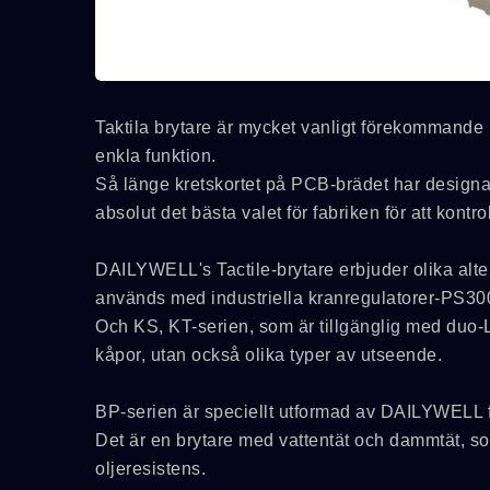
Taktila brytare är mycket vanligt förekommande 
enkla funktion.
Så länge kretskortet på PCB-brädet har designat
absolut det bästa valet för fabriken för att kontr
DAILYWELL's Tactile-brytare erbjuder olika alter
används med industriella kranregulatorer-PS3
Och KS, KT-serien, som är tillgänglig med duo-
kåpor, utan också olika typer av utseende.
7M-Serien
BP-serien är speciellt utformad av DAILYWELL f
Det är en brytare med vattentät och dammtät, so
oljeresistens.