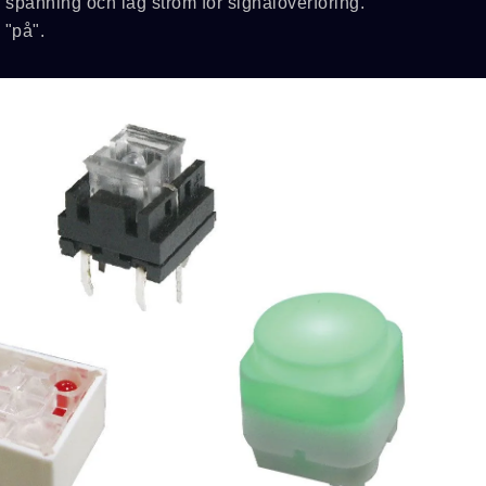
spänning och låg ström för signalöverföring.
 "på".